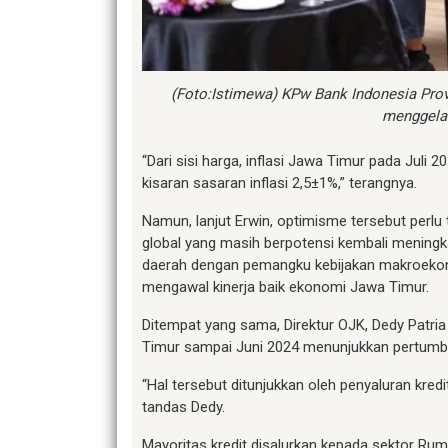
(Foto:Istimewa) KPw Bank Indonesia Prov
menggelar
“Dari sisi harga, inflasi Jawa Timur pada Juli 
kisaran sasaran inflasi 2,5±1%,” terangnya.
Namun, lanjut Erwin, optimisme tersebut perlu 
global yang masih berpotensi kembali meningka
daerah dengan pemangku kebijakan makroekonom
mengawal kinerja baik ekonomi Jawa Timur.
Ditempat yang sama, Direktur OJK, Dedy Patr
Timur sampai Juni 2024 menunjukkan pertumbu
“Hal tersebut ditunjukkan oleh penyaluran kred
tandas Dedy.
Mayoritas kredit disalurkan kepada sektor Ru