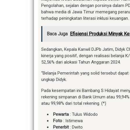
Pengolahan, sejalan dengan porsinya dalam P
bahwa media di Jawa Timur memegang peranan
terhadap peningkatan literasi inklusi keuangan.
Baca Juga
Efisiensi Produksi Minyak K
Sedangkan, Kepala Kanwil DJPb Jatim, Didyk 
kinerja yang positif, dengan realisasi belanja
52,56% dari alokasi Tahun Anggaran 2024.
“Belanja Pemerintah yang solid tersebut dapa
ungkap Didyk.
Pada kesempatan ini Bambang S Hidayat men
rekening simpanan di Bank Umum atau 99,94% da
atau 99,98% dari total rekening. (*)
Pewarta
: Tulus Widodo
Foto
: Istimewa
Penerbit
: Dwito