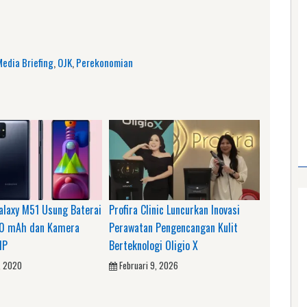
am
e
edia Briefing
,
OJK
,
Perekonomian
laxy M51 Usung Baterai
Profira Clinic Luncurkan Inovasi
00 mAh dan Kamera
Perawatan Pengencangan Kulit
MP
Berteknologi Oligio X
, 2020
Februari 9, 2026