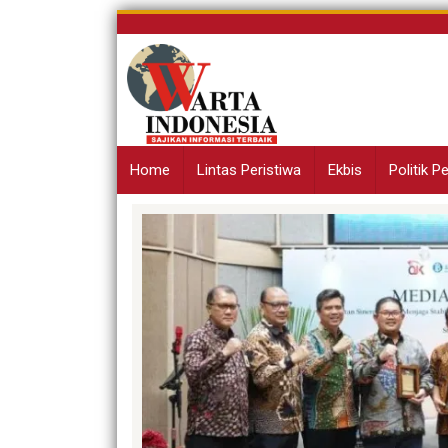
Skip
to
content
Home
Lintas Peristiwa
Ekbis
Politik 