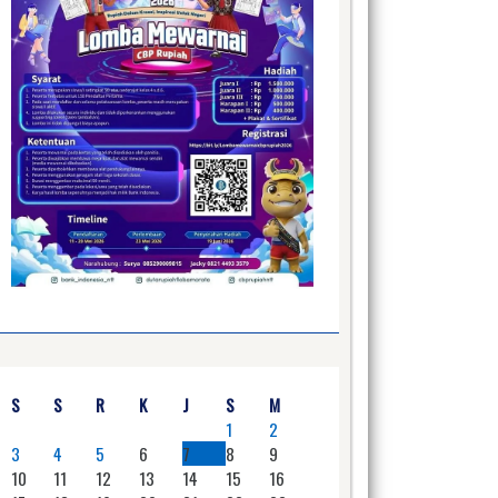
S
S
R
K
J
S
M
1
2
3
4
5
6
7
8
9
10
11
12
13
14
15
16