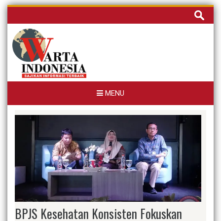
Skip
Cari
to
untuk:
content
MENU
BPJS Kesehatan Konsisten Fokuskan