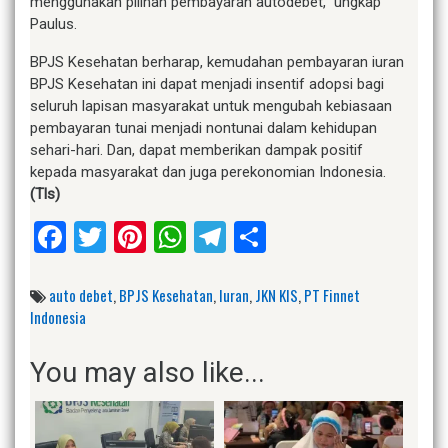
menggunakan pilihan pembayaran autodebet,” ungkap
Paulus.
BPJS Kesehatan berharap, kemudahan pembayaran iuran
BPJS Kesehatan ini dapat menjadi insentif adopsi bagi
seluruh lapisan masyarakat untuk mengubah kebiasaan
pembayaran tunai menjadi nontunai dalam kehidupan
sehari-hari. Dan, dapat memberikan dampak positif
kepada masyarakat dan juga perekonomian Indonesia.
(Tls)
Facebook
Twitter
Pinterest
WhatsApp
Telegram
Share
auto debet
,
BPJS Kesehatan
,
Iuran
,
JKN KIS
,
PT Finnet
Indonesia
You may also like...