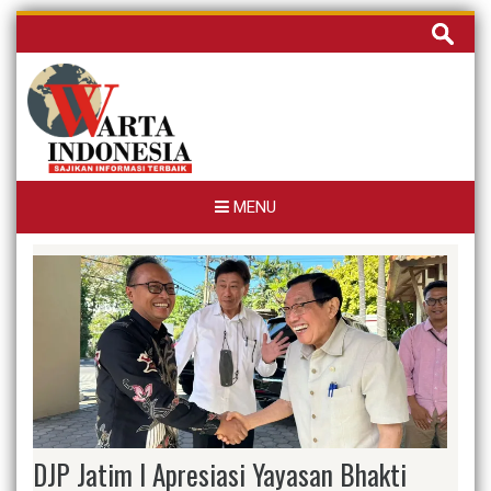
Skip
Cari
to
untuk:
content
MENU
DJP Jatim I Apresiasi Yayasan Bhakti