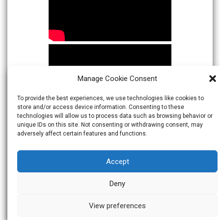
Manage Cookie Consent
To provide the best experiences, we use technologies like cookies to
store and/or access device information. Consenting to these
technologies will allow us to process data such as browsing behavior or
unique IDs on this site. Not consenting or withdrawing consent, may
adversely affect certain features and functions.
Accept
Deny
View preferences
© 2026
Warta Indonesia
Theme:
Skacero
by
icyNETS