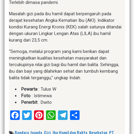
Terlebih dimasa pandemi.
Masalah gizi pada ibu hamil dapat berpengaruh pada
derajat kesehatan Angka Kematian Ibu (AKI). Indikator
kondisi Kurang Energi Kronis (KEK) salah satunya ditandai
dengan ukuran Lingkar Lengan Atas (LILA) ibu hamil
kurang dari 23,5 cm.
“Semoga, melalui program yang kami berikan dapat
meningkatkan kualitas kesehatan masyarakat dan
tercukupinya nilai gizi bagi ibu hamil dan balita. Sehingga,
ibu dan bayi yang dilahirkan sehat dan tumbuh kembang
balita tidak terganggu,” ungkap Indah.
Pewarta
: Tulus W
Foto
: Istimewa
Penerbit
: Dwito
Facebook
Twitter
Pinterest
WhatsApp
Telegram
Share
Bandara Juanda
,
Gizi
,
Ibu Hamil dan Balita
,
Kesehatan
,
PT