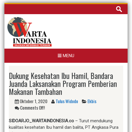
Skip
Cari
to
untuk:
content
MENU
Dukung Kesehatan Ibu Hamil, Bandara
Juanda Laksanakan Program Pemberian
Makanan Tambahan
Oktober 1, 2020
Tulus Widodo
Ekbis
Comments Off!
SIDOARJO_WARTAINDONESIA.co
– Turut mendukung
kualitas kesehatan Ibu hamil dan balita, PT Angkasa Pura