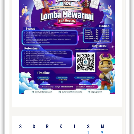
S
S
R
K
J
S
M
1
2