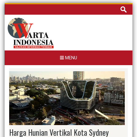
Skip
Cari
to
untuk:
content
MENU
Harga Hunian Vertikal Kota Sydney