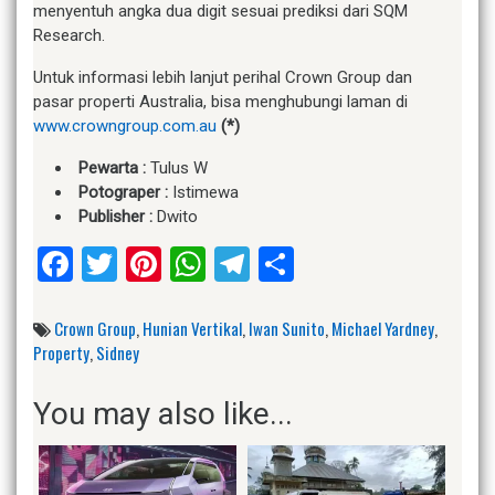
menyentuh angka dua digit sesuai prediksi dari SQM
Research.
Untuk informasi lebih lanjut perihal Crown Group dan
pasar properti Australia, bisa menghubungi laman di
www.crowngroup.com.au
(*)
Pewarta :
Tulus W
Potograper :
Istimewa
Publisher :
Dwito
Facebook
Twitter
Pinterest
WhatsApp
Telegram
Share
Crown Group
,
Hunian Vertikal
,
Iwan Sunito
,
Michael Yardney
,
Property
,
Sidney
You may also like...