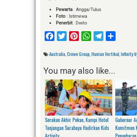
Pewarta
: Angga/Tulus
Foto
: Istimewa
Penerbit
: Dwito
Facebook
Twitter
Pinterest
WhatsApp
Telegr
Shar
Australia
,
Crown Group
,
Hunian Vertikal
,
Infinity 
You may also like...
Serukan Akhir Pekan, Kampi Hotel
Gubernur A
Tunjungan Surabaya Hadirkan Kids
Komitmen K
Activity
Penyebaran