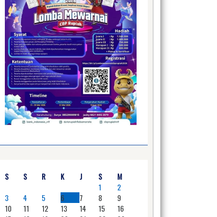
S
S
R
K
J
S
M
1
2
3
4
5
6
7
8
9
10
11
12
13
14
15
16