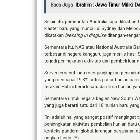
Baca Juga
Ibrahim : Jawa Timur Miliki D
Selain itu, pemerintah Australia juga dilihat b
klaster baru yang muncul di Sydney dan Melbour
dikatakan
blessing in disguise
ditengah-tengah 
Sementara itu, NAB atau National Australia Ba
terbesar di negara kangguru juga merilis hasil
terjadi peningkatan aktivitas dari pembeli luar
Survei tersebut juga mengungkapkan peningkatan
yang mencapai 19,3% untuk pasar hunian baru. 
terakhir. Hal ini berarti satu dari lima hunian yan
Sementara untuk negara bagian New South Wales
yang juga berarti satu dari 10 hunian baru yang t
“Ini adalah hal yang sangat positif mengingat 
peninngkatan aktivitas pembelian hunian baru u
konteks pandemi global, larangan perjalanan da
ungkap Linda. (*)