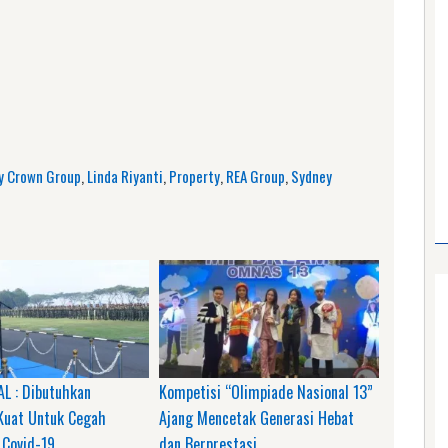
am
e
by Crown Group
,
Linda Riyanti
,
Property
,
REA Group
,
Sydney
AL : Dibutuhkan
Kompetisi “Olimpiade Nasional 13”
uat Untuk Cegah
Ajang Mencetak Generasi Hebat
 Covid-19
dan Berprestasi