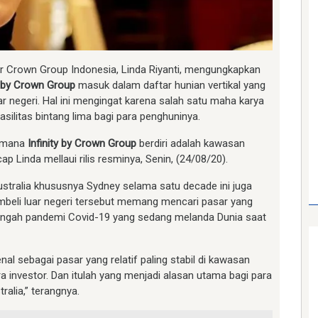
r Crown Group Indonesia, Linda Riyanti, mengungkapkan
ty by Crown Group
masuk dalam daftar hunian vertikal yang
uar negeri. Hal ini mengingat karena salah satu maha karya
silitas bintang lima bagi para penghuninya.
dimana
Infinity by Crown Group
berdiri adalah kawasan
 Linda mellaui rilis resminya, Senin, (24/08/20).
ustralia khususnya Sydney selama satu decade ini juga
beli luar negeri tersebut memang mencari pasar yang
h-tengah pandemi Covid-19 yang sedang melanda Dunia saat
nal sebagai pasar yang relatif paling stabil di kawasan
a investor. Dan itulah yang menjadi alasan utama bagi para
ralia,” terangnya.