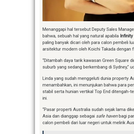
Menanggapi hal tersebut Deputy Sales Manage
bahwa, sebuah hal yang natural apabila
Infini
paling banyak dicari oleh para calon pembeli l
arsitektur modern oleh Koichi Takada dengan fa
“Ditambah daya tarik kawasan Green Square 
suburb yang sedang berkembang di Sydney,” ucap
Linda yang sudah menggeluti dunia property A
menambahkan, ini menunjukan bahwa para pem
stabil serta hunian vertikal Top End ditenga
ini.
“Pasar properti Australia sudah sejak lama dike
Asia dan dianggap sebagai
safe haven
bagi par
calon pembeli dari luar negeri untuk melirik Aust