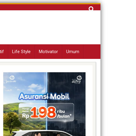
Cari
untuk:
if
Life Style
Motivator
Umum