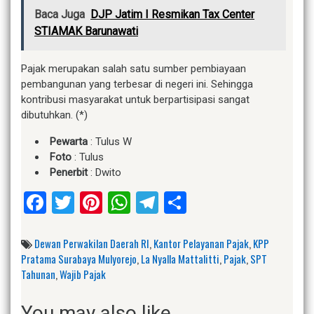
Baca Juga
DJP Jatim I Resmikan Tax Center
STIAMAK Barunawati
Pajak merupakan salah satu sumber pembiayaan
pembangunan yang terbesar di negeri ini. Sehingga
kontribusi masyarakat untuk berpartisipasi sangat
dibutuhkan. (*)
Pewarta
: Tulus W
Foto
: Tulus
Penerbit
: Dwito
Facebook
Twitter
Pinterest
WhatsApp
Telegram
Share
Dewan Perwakilan Daerah RI
,
Kantor Pelayanan Pajak
,
KPP
Pratama Surabaya Mulyorejo
,
La Nyalla Mattalitti
,
Pajak
,
SPT
Tahunan
,
Wajib Pajak
You may also like...