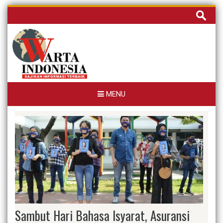
Skip
Cari
to
untuk:
content
MENU
Sambut Hari Bahasa Isyarat, Asuransi