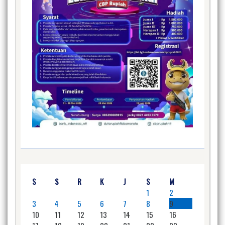
S
S
R
K
J
S
M
1
2
3
4
5
6
7
8
9
10
11
12
13
14
15
16