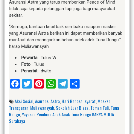
Asuransi Astra yang terus memberikan Peace of Mind
tidak saja kepada pelanggan tapi juga bagi masyarakat
sekitar.
“Semoga, bantuan kecil baik sembako maupun masker
yang Asuransi Astra berikan ini dapat memberikan banyak
manfaat dan meringankan beban adek adek Tuna Rungu,”
harap Muliawansyah.
Pewarta
: Tulus W
Foto
: Tulus
Penerbit
: dwito
Facebook
Twitter
Pinterest
WhatsApp
Telegram
Share
Aksi Sosial
,
Asuransi Astra
,
Hari Bahasa Isyarat
,
Masker
Transparan
,
Muliawansyah
,
Sekolah Luar Biasa
,
Teman Tuli
,
Tuna
Rungu
,
Yayasan Pembina Anak Anak Tuna Rungu KARYA MULIA
Surabaya