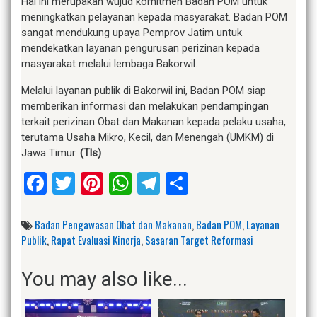
Hal ini merupakan wujud komitmen Badan POM untuk
meningkatkan pelayanan kepada masyarakat. Badan POM
sangat mendukung upaya Pemprov Jatim untuk
mendekatkan layanan pengurusan perizinan kepada
masyarakat melalui lembaga Bakorwil.
Melalui layanan publik di Bakorwil ini, Badan POM siap
memberikan informasi dan melakukan pendampingan
terkait perizinan Obat dan Makanan kepada pelaku usaha,
terutama Usaha Mikro, Kecil, dan Menengah (UMKM) di
Jawa Timur.
(Tls)
Facebook
Twitter
Pinterest
WhatsApp
Telegram
Share
Badan Pengawasan Obat dan Makanan
,
Badan POM
,
Layanan
Publik
,
Rapat Evaluasi Kinerja
,
Sasaran Target Reformasi
You may also like...