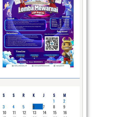
S
S
R
K
J
S
M
1
2
3
4
5
6
7
8
9
10
11
12
13
14
15
16