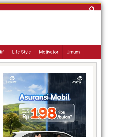
Cari
untuk:
if
Life Style
Motivator
Umum