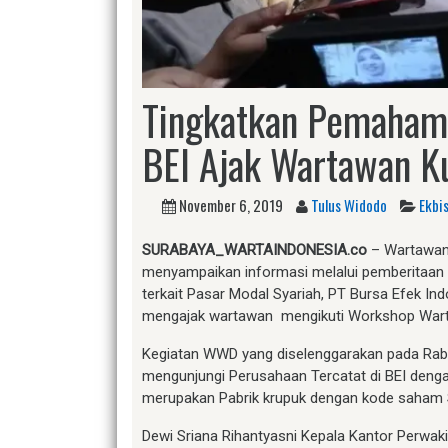
Tingkatkan Pemahama
BEI Ajak Wartawan K
November 6, 2019
Tulus Widodo
Ekbi
S
URABAYA_WARTAINDONESIA.co
– Wartawan 
menyampaikan informasi melalui pemberitaan 
terkait Pasar Modal Syariah, PT Bursa Efek In
mengajak wartawan mengikuti Workshop War
Kegiatan WWD yang diselenggarakan pada Rab
mengunjungi Perusahaan Tercatat di BEI deng
merupakan Pabrik krupuk dengan kode saham S
Dewi Sriana Rihantyasni Kepala Kantor Perwa