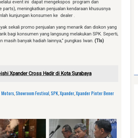
melalui event ini dapat mengekspos program dan
are parts), meningkatkan penjualan kendaraan khususnya
ah kunjungan konsumen ke dealer .
yak sekali promo penjualan yang menarik dan diskon yang
arik bagi konsumen yang langsung melakukan SPK. Seperti,
an masih banyak hadiah lainnya,” pungkas Iwan.
(Tls)
am
e
ishi Xpander Cross Hadir di Kota Surabaya
h Motors
,
Showroom Festival
,
SPK
,
Xpander
,
Xpander Pinter Bener