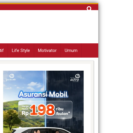
Cari
untuk:
if
Life Style
Motivator
Umum