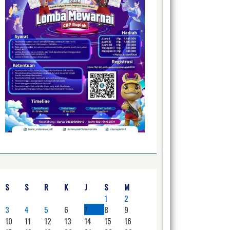
S
S
R
K
J
S
M
1
2
3
4
5
6
7
8
9
10
11
12
13
14
15
16