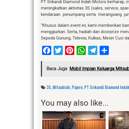
PT Srikandi Diamond Indah Motors berharap, 
meningkatkan aktivitas 3S (sales, service, sp
kendaraan penumpang serta merangsang juml
“Khusus dalam event ini, kami memberikan ban
menggiurkan. Serta, hadiah dan doorprize men
Sepeda Gunung, Televisi, Kulkas, Mesin Cuci d
Facebook
Twitter
Pinterest
WhatsApp
Telegr
Shar
Baca Juga
Mobil Impian Keluarga Mitsub
3S
,
Mitsubishi
,
Pajero
,
PT Srikandi Diamond Inda
You may also like...