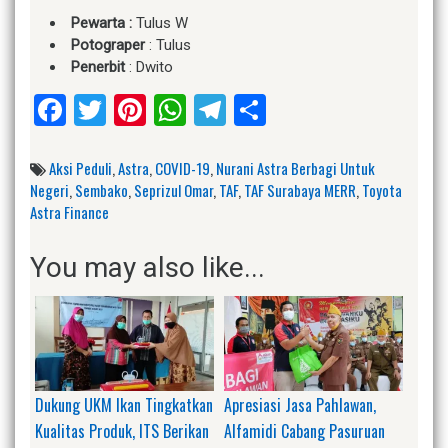
Pewarta :
Tulus W
Potograper
: Tulus
Penerbit
: Dwito
Facebook
Twitter
Pinterest
WhatsApp
Telegram
Share
Aksi Peduli
,
Astra
,
COVID-19
,
Nurani Astra Berbagi Untuk
Negeri
,
Sembako
,
Seprizul Omar
,
TAF
,
TAF Surabaya MERR
,
Toyota
Astra Finance
You may also like...
Dukung UKM Ikan Tingkatkan
Apresiasi Jasa Pahlawan,
Kualitas Produk, ITS Berikan
Alfamidi Cabang Pasuruan