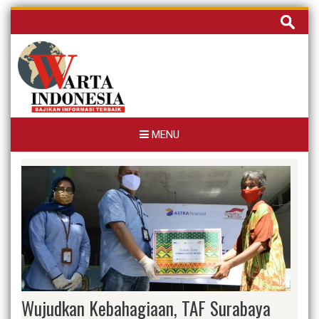
Skip
Cari
to
untuk:
content
MENU
Wujudkan Kebahagiaan, TAF Surabaya