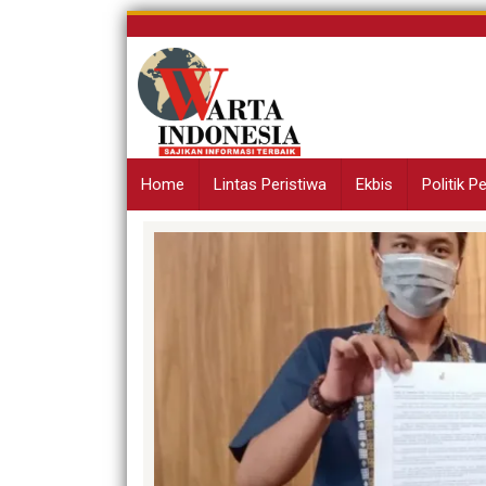
Skip
to
content
Home
Lintas Peristiwa
Ekbis
Politik 