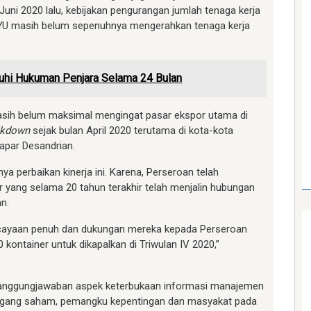
Juni 2020 lalu, kebijakan pengurangan jumlah tenaga kerja
KAYU masih belum sepenuhnya mengerahkan tenaga kerja
atuhi Hukuman Penjara Selama 24 Bulan
asih belum maksimal mengingat pasar ekspor utama di
ckdown
sejak bulan April 2020 terutama di kota-kota
papar Desandrian.
a perbaikan kinerja ini. Karena, Perseroan telah
 yang selama 20 tahun terakhir telah menjalin hubungan
n.
ercayaan penuh dan dukungan mereka kepada Perseroan
ontainer untuk dikapalkan di Triwulan IV 2020,”
tanggungjawaban aspek keterbukaan informasi manajemen
egang saham, pemangku kepentingan dan masyakat pada