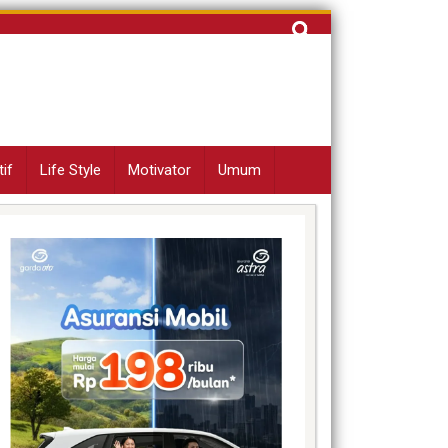
Cari
untuk:
if
Life Style
Motivator
Umum