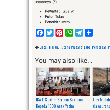
umumnya. (*)
Pewarta
: Tulus W
Foto
: Tulus
Penerbit
: Dwito
Facebook
Twitter
Pinterest
WhatsApp
Telegr
Shar
Gazali Hasan
,
Hutang Piutang
,
Laba
,
Perseroan
,
P
You may also like...
IKA ITS Jatim Berikan Santunan
Tips Mudah
Kepada 1000 Anak Yatim
ala Asurans