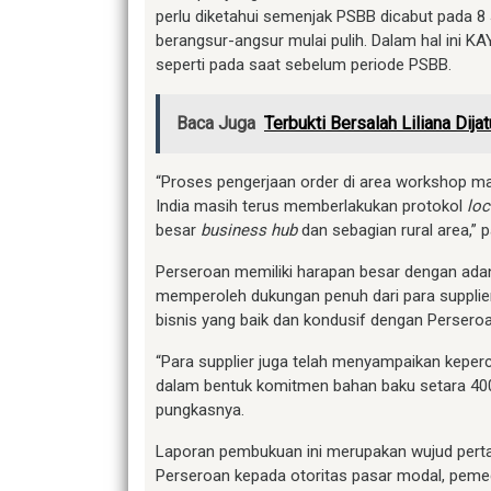
perlu diketahui semenjak PSBB dicabut pada 8 
berangsur-angsur mulai pulih. Dalam hal ini 
seperti pada saat sebelum periode PSBB.
Baca Juga
Terbukti Bersalah Liliana Dij
“Proses pengerjaan order di area workshop m
India masih terus memberlakukan protokol
lo
besar
business hub
dan sebagian rural area,” 
Perseroan memiliki harapan besar dengan adany
memperoleh dukungan penuh dari para supplier
bisnis yang baik dan kondusif dengan Perseroa
“Para supplier juga telah menyampaikan kep
dalam bentuk komitmen bahan baku setara 400 k
pungkasnya.
Laporan pembukuan ini merupakan wujud per
Perseroan kepada otoritas pasar modal, pem