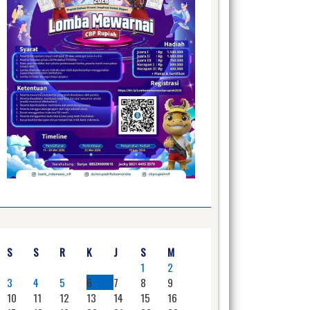
S
S
R
K
J
S
M
1
2
3
4
5
6
7
8
9
10
11
12
13
14
15
16