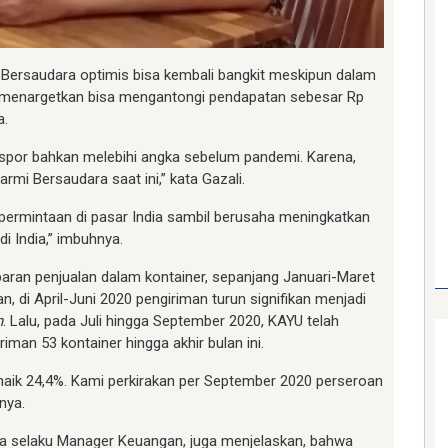
ersaudara optimis bisa kembali bangkit meskipun dalam
menargetkan bisa mengantongi pendapatan sebesar Rp
a.
kspor bahkan melebihi angka sebelum pandemi. Karena,
mi Bersaudara saat ini,” kata Gazali.
permintaan di pasar India sambil berusaha meningkatkan
i India,” imbuhnya.
ran penjualan dalam kontainer, sepanjang Januari-Maret
, di April-Juni 2020 pengiriman turun signifikan menjadi
n
. Lalu, pada Juli hingga September 2020, KAYU telah
man 53 kontainer hingga akhir bulan ini.
r, naik 24,4%. Kami perkirakan per September 2020 perseroan
nya.
a selaku Manager Keuangan, juga menjelaskan, bahwa