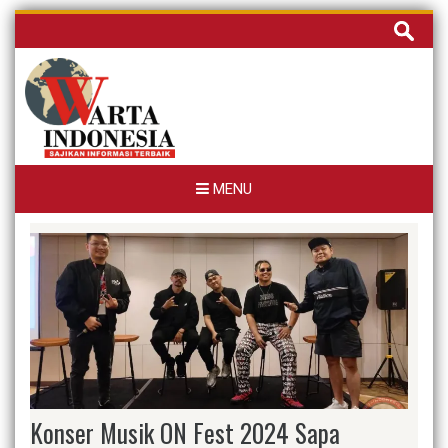
Skip
Cari
to
untuk:
content
MENU
Konser Musik ON Fest 2024 Sapa