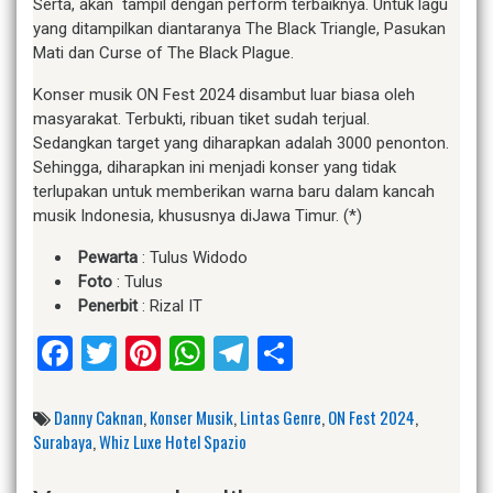
Serta, akan tampil dengan perform terbaiknya. Untuk lagu
yang ditampilkan diantaranya The Black Triangle, Pasukan
Mati dan Curse of The Black Plague.
Konser musik ON Fest 2024 disambut luar biasa oleh
masyarakat. Terbukti, ribuan tiket sudah terjual.
Sedangkan target yang diharapkan adalah 3000 penonton.
Sehingga, diharapkan ini menjadi konser yang tidak
terlupakan untuk memberikan warna baru dalam kancah
musik Indonesia, khususnya diJawa Timur. (*)
Pewarta
: Tulus Widodo
Foto
: Tulus
Penerbit
: Rizal IT
Facebook
Twitter
Pinterest
WhatsApp
Telegram
Share
Danny Caknan
,
Konser Musik
,
Lintas Genre
,
ON Fest 2024
,
Surabaya
,
Whiz Luxe Hotel Spazio