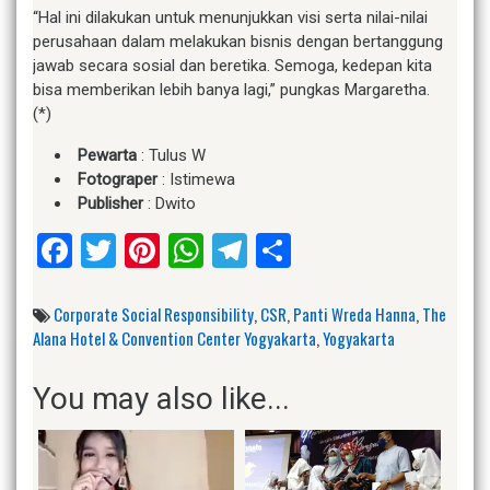
“Hal ini dilakukan untuk menunjukkan visi serta nilai-nilai
perusahaan dalam melakukan bisnis dengan bertanggung
jawab secara sosial dan beretika. Semoga, kedepan kita
bisa memberikan lebih banya lagi,” pungkas Margaretha.
(*)
Pewarta
: Tulus W
Fotograper
: Istimewa
Publisher
: Dwito
Facebook
Twitter
Pinterest
WhatsApp
Telegram
Share
Corporate Social Responsibility
,
CSR
,
Panti Wreda Hanna
,
The
Alana Hotel & Convention Center Yogyakarta
,
Yogyakarta
You may also like...