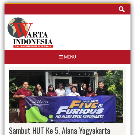
Skip
Cari
to
untuk:
content
MENU
Sambut HUT Ke 5, Alana Yogyakarta