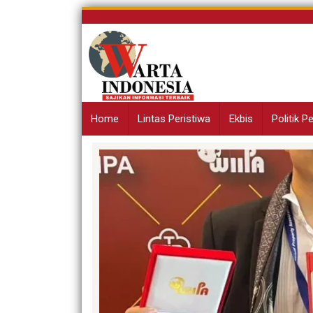
Skip
to
content
Home
Lintas Peristiwa
Ekbis
Politik 