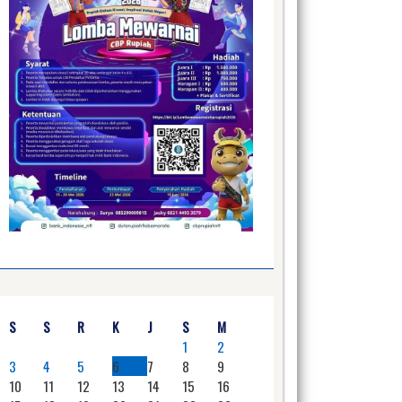
S
S
R
K
J
S
M
1
2
3
4
5
6
7
8
9
10
11
12
13
14
15
16