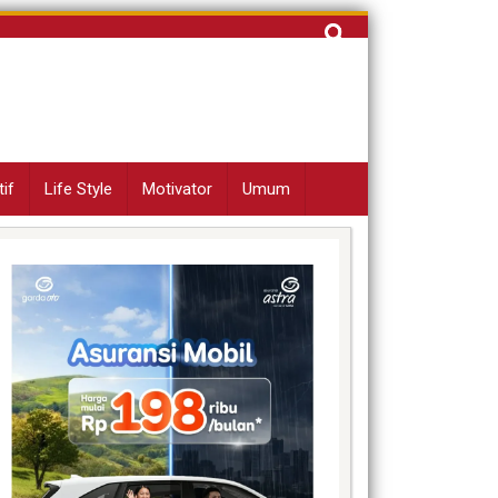
Cari
untuk:
if
Life Style
Motivator
Umum