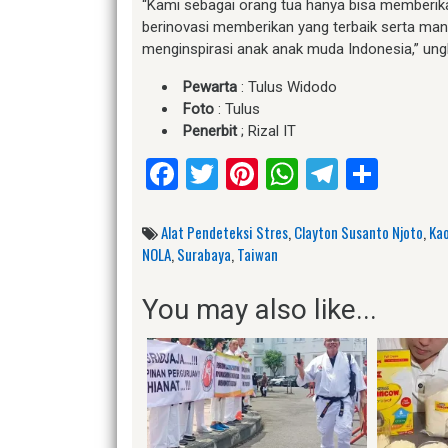
“Kami sebagai orang tua hanya bisa memberik
berinovasi memberikan yang terbaik serta manf
menginspirasi anak anak muda Indonesia,” ung
Pewarta
: Tulus Widodo
Foto
: Tulus
Penerbit
; Rizal IT
Facebook
Twitter
Pinterest
WhatsApp
Telegr
Shar
Alat Pendeteksi Stres
,
Clayton Susanto Njoto
,
Kao
NOLA
,
Surabaya
,
Taiwan
You may also like...