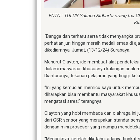
FOTO : TULUS Yuliana Sidharta orang tua Cl
KI
“Bangga dan terharu serta tidak menyangka prot
perhatian juri hingga meraih medali emas di aj
dikediamnya, Jumat, (13/12/24) Surabaya.
Menurut Clayton, ide membuat alat pendeteksi 
dialami masyaraat khususnya kalangan anak mu
Diantaranya, tekanan pelajaran yang tinggi, k
“Ini yang kemudian memicu saya untuk membuat 
diharapkan bisa membantu masyarakat khusus
mengatasi stres,” terangnya.
Clayton yang hobi membaca dan olahraga ini jug
dari GSR sensor yang merupakan standar senso
dengan mini prosesor yang mampu mendeteksi 
“Menariknya, setelah diketahui adanya tingkat 