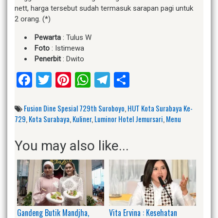
nett, harga tersebut sudah termasuk sarapan pagi untuk
2 orang. (*)
Pewarta
: Tulus W
Foto
: Istimewa
Penerbit
: Dwito
Facebook
Twitter
Pinterest
WhatsApp
Telegram
Share
Fusion Dine Spesial 729th Suroboyo
,
HUT Kota Surabaya Ke-
729
,
Kota Surabaya
,
Kuliner
,
Luminor Hotel Jemursari
,
Menu
You may also like...
Gandeng Butik Mandjha,
Vita Ervina : Kesehatan