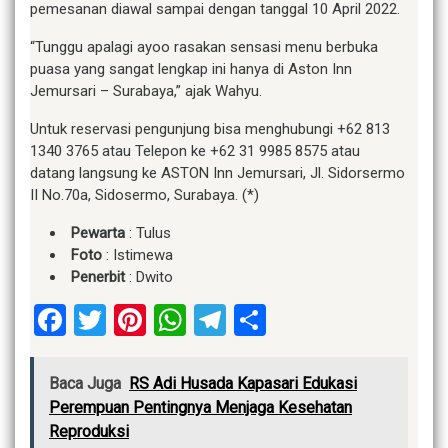
pemesanan diawal sampai dengan tanggal 10 April 2022.
“Tunggu apalagi ayoo rasakan sensasi menu berbuka
puasa yang sangat lengkap ini hanya di Aston Inn
Jemursari – Surabaya,” ajak Wahyu.
Untuk reservasi pengunjung bisa menghubungi +62 813
1340 3765 atau Telepon ke +62 31 9985 8575 atau
datang langsung ke ASTON Inn Jemursari, Jl. Sidorsermo
II No.70a, Sidosermo, Surabaya. (*)
Pewarta
: Tulus
Foto
: Istimewa
Penerbit
: Dwito
Facebook
Twitter
Pinterest
WhatsApp
Telegram
Share
Baca Juga
RS Adi Husada Kapasari Edukasi
Perempuan Pentingnya Menjaga Kesehatan
Reproduksi