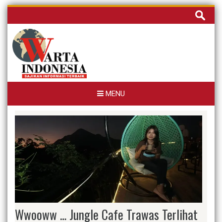
Skip
Cari
to
untuk:
content
MENU
Wwooww … Jungle Cafe Trawas Terlihat