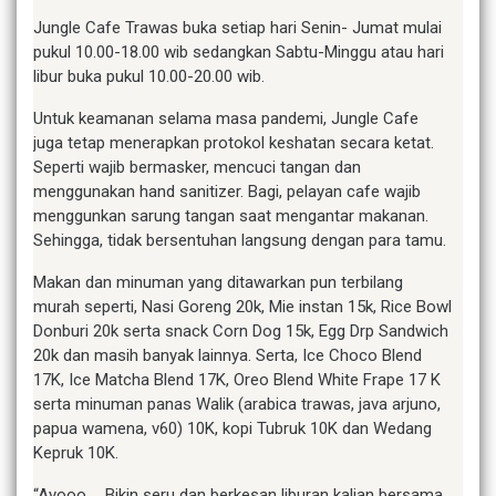
Jungle Cafe Trawas buka setiap hari Senin- Jumat mulai
pukul 10.00-18.00 wib sedangkan Sabtu-Minggu atau hari
libur buka pukul 10.00-20.00 wib.
Untuk keamanan selama masa pandemi, Jungle Cafe
juga tetap menerapkan protokol keshatan secara ketat.
Seperti wajib bermasker, mencuci tangan dan
menggunakan hand sanitizer. Bagi, pelayan cafe wajib
menggunkan sarung tangan saat mengantar makanan.
Sehingga, tidak bersentuhan langsung dengan para tamu.
Makan dan minuman yang ditawarkan pun terbilang
murah seperti, Nasi Goreng 20k, Mie instan 15k, Rice Bowl
Donburi 20k serta snack Corn Dog 15k, Egg Drp Sandwich
20k dan masih banyak lainnya. Serta, Ice Choco Blend
17K, Ice Matcha Blend 17K, Oreo Blend White Frape 17 K
serta minuman panas Walik (arabica trawas, java arjuno,
papua wamena, v60) 10K, kopi Tubruk 10K dan Wedang
Kepruk 10K.
“Ayooo … Bikin seru dan berkesan liburan kalian bersama