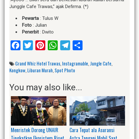
Junggle Cafe Trawas,” ajak Defirma. (*)
Pewarta
: Tulus W
Foto
: Julian
Penerbit
: Dwito
Facebook
Twitter
Pinterest
WhatsApp
Telegram
Share
Grand Whiz Hotel Trawas
,
Instagramable
,
Jungle Cafe
,
Kongkow
,
Liburan Murah
,
Spot Photo
You may also like...
Menristek Dorong UNAIR
Cara Tepat ala Asuransi
Tingkatkan Ekosistem Riset
Astra Tangani Mobil Saat