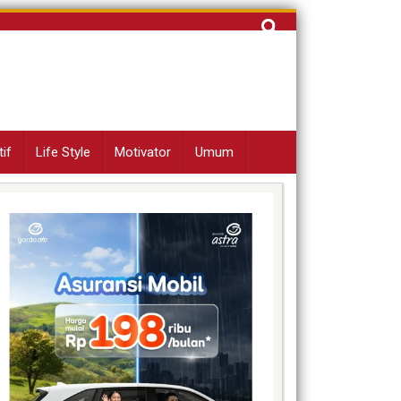
Cari
untuk:
if
Life Style
Motivator
Umum