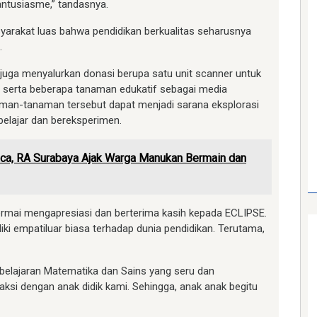
ntusiasme,” tandasnya.
arakat luas bahwa pendidikan berkualitas seharusnya
.
 juga menyalurkan donasi berupa satu unit scanner untuk
, serta beberapa tanaman edukatif sebagai media
aman-tanaman tersebut dapat menjadi sarana eksplorasi
 belajar dan bereksperimen.
a, RA Surabaya Ajak Warga Manukan Bermain dan
 Permai mengapresiasi dan berterima kasih kepada ECLIPSE.
ki empatiluar biasa terhadap dunia pendidikan. Terutama,
mbelajaran Matematika dan Sains yang seru dan
ksi dengan anak didik kami. Sehingga, anak anak begitu