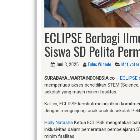
ECLIPSE Berbagi Il
Siswa SD Pelita Perm
Juni 3, 2025
Tulus Widodo
Motivator
SURABAYA_WARTAINDONESIA.co
–
ECLIPSE
o
memperluas akses pendidikan STEM (Science, T
sekolah yang masih minim fasilitas.
Kali ini, ECLIPSE kembali melanjutkan komit
dengan mengunjungi anak anak di sekolah Peli
Holly Natasha
Ketua ECLIPSE mengatakan bah
inklusivitas dalam pemerataan pembelajaran S
minim fasilitas.