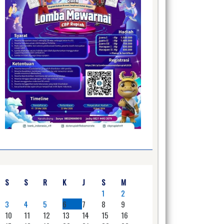
S
S
R
K
J
S
M
1
2
3
4
5
6
7
8
9
10
11
12
13
14
15
16