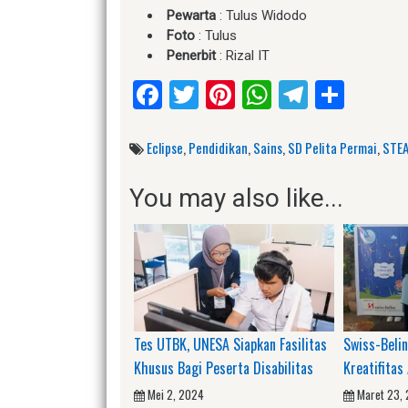
Pewarta
: Tulus Widodo
Foto
: Tulus
Penerbit
: Rizal IT
Facebook
Twitter
Pinterest
WhatsApp
Telegr
Shar
Eclipse
,
Pendidikan
,
Sains
,
SD Pelita Permai
,
STE
You may also like...
Tes UTBK, UNESA Siapkan Fasilitas
Swiss-Beli
Khusus Bagi Peserta Disabilitas
Kreatifitas
Mei 2, 2024
Maret 23,