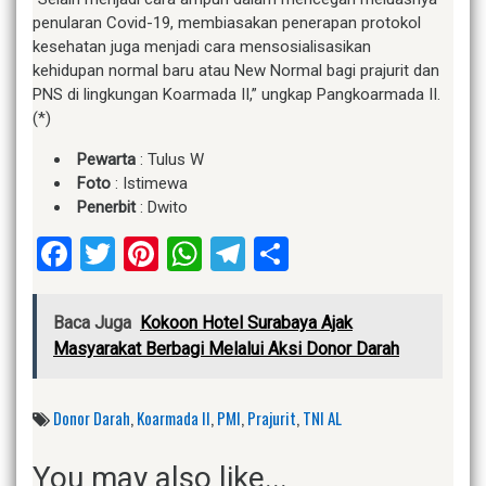
penularan Covid-19, membiasakan penerapan protokol
kesehatan juga menjadi cara mensosialisasikan
kehidupan normal baru atau New Normal bagi prajurit dan
PNS di lingkungan Koarmada II,” ungkap Pangkoarmada II.
(*)
Pewarta
: Tulus W
Foto
: Istimewa
Penerbit
: Dwito
Facebook
Twitter
Pinterest
WhatsApp
Telegram
Share
Baca Juga
Kokoon Hotel Surabaya Ajak
Masyarakat Berbagi Melalui Aksi Donor Darah
Donor Darah
,
Koarmada II
,
PMI
,
Prajurit
,
TNI AL
You may also like...