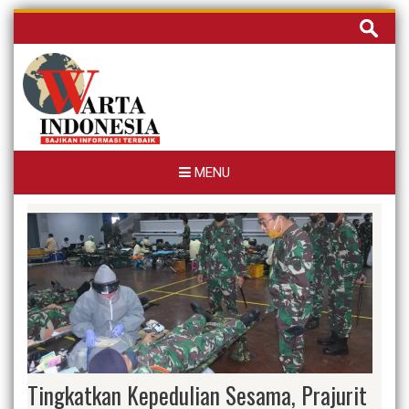
Skip
Cari
to
untuk:
content
MENU
Tingkatkan Kepedulian Sesama, Prajurit