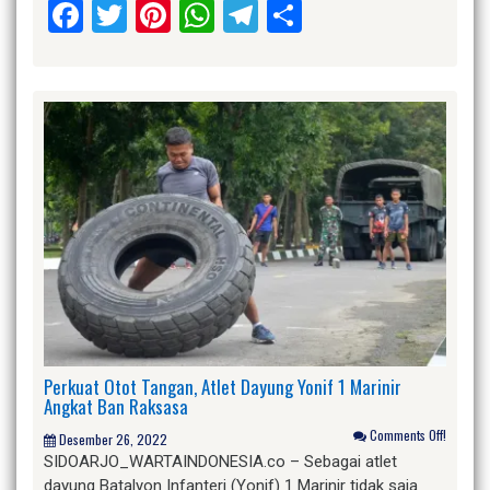
Facebook
Twitter
Pinterest
WhatsApp
Telegram
Share
Perkuat Otot Tangan, Atlet Dayung Yonif 1 Marinir
Angkat Ban Raksasa
Comments Off!
Desember 26, 2022
SIDOARJO_WARTAINDONESIA.co – Sebagai atlet
dayung Batalyon Infanteri (Yonif) 1 Marinir tidak saja