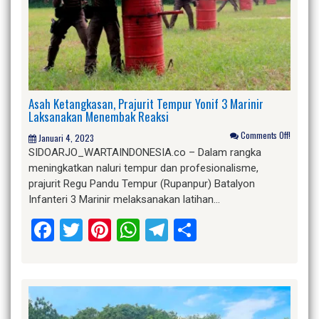
Asah Ketangkasan, Prajurit Tempur Yonif 3 Marinir
Laksanakan Menembak Reaksi
Comments Off!
Januari 4, 2023
SIDOARJO_WARTAINDONESIA.co – Dalam rangka
meningkatkan naluri tempur dan profesionalisme,
prajurit Regu Pandu Tempur (Rupanpur) Batalyon
Infanteri 3 Marinir melaksanakan latihan…
Facebook
Twitter
Pinterest
WhatsApp
Telegram
Share