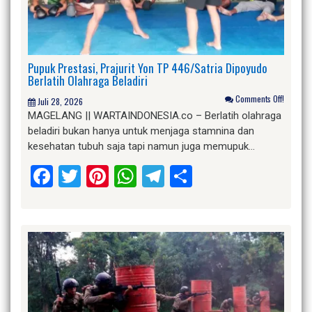
Pupuk Prestasi, Prajurit Yon TP 446/Satria Dipoyudo
Berlatih Olahraga Beladiri
Comments Off!
Juli 28, 2026
MAGELANG || WARTAINDONESIA.co – Berlatih olahraga
beladiri bukan hanya untuk menjaga stamnina dan
kesehatan tubuh saja tapi namun juga memupuk…
Facebook
Twitter
Pinterest
WhatsApp
Telegram
Share