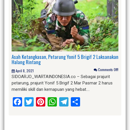
Asah Ketangkasan, Petarung Yonif 5 Brigif 2 Laksanakan
Halang Rintang
Comments Off!
April 8, 2021
SIDOARJO_WARTAINDONESIA.co – Sebagai prajurit
petarung, prajurit Yonif 5 Brigif 2 Mar Pasmar 2 harus
memiliki skill dan kemapuan yang hebat….
Facebook
Twitter
Pinterest
WhatsApp
Telegram
Share