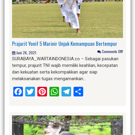
Prajurit Yonif 5 Marinir Unjuk Kemampuan Bertempur
Comments Off!
Juni 26, 2021
SURABAYA_WARTAINDONESIA.co – Sebagai pasukan
tempur, prajurit TNI wajib memiliki keahlian, kecepatan
dan kekuatan serta kekompakkan agar siap
melaksanakan tugas mengamankan…
Facebook
Twitter
Pinterest
WhatsApp
Telegram
Share