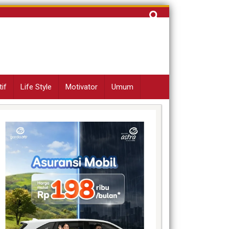
Cari
untuk:
if
Life Style
Motivator
Umum