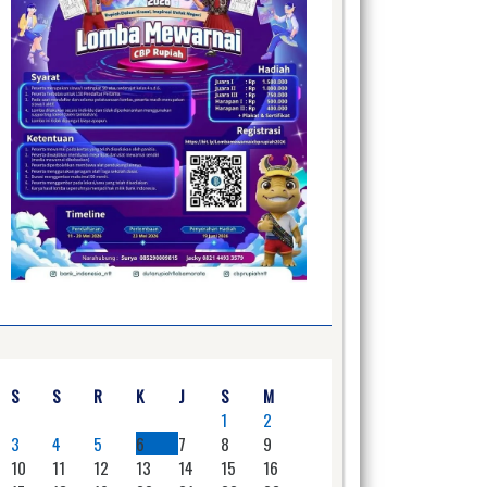
S
S
R
K
J
S
M
1
2
3
4
5
6
7
8
9
10
11
12
13
14
15
16