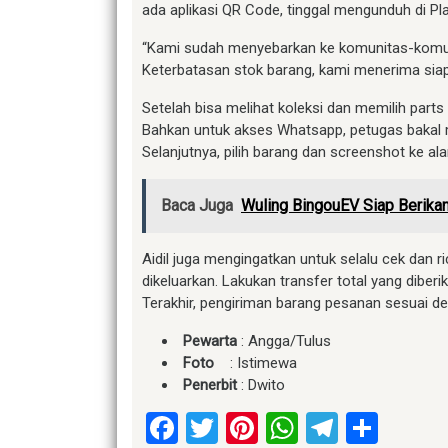
ada aplikasi QR Code, tinggal mengunduh di P
“Kami sudah menyebarkan ke komunitas-komunit
Keterbatasan stok barang, kami menerima sia
Setelah bisa melihat koleksi dan memilih par
Bahkan untuk akses Whatsapp, petugas bakal m
Selanjutnya, pilih barang dan screenshot ke a
Baca Juga
Wuling BingouEV Siap Berika
Aidil juga mengingatkan untuk selalu cek dan 
dikeluarkan. Lakukan transfer total yang diber
Terakhir, pengiriman barang pesanan sesuai de
Pewarta
: Angga/Tulus
Foto
: Istimewa
Penerbit
: Dwito
Facebook
Twitter
Pinterest
WhatsApp
Telegr
Shar