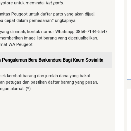
laystore untuk memindai
list parts
.
as Peugeot untuk daftar parts yang akan dijual.
pa cepat dalam pemesanan,” ungkapnya.
ts yang diminati, kontak nomor Whatsapp 0858-7144-5547.
emberikan image list barang yang diperjualbelikan.
lamat WA Peugeot.
n Pengalaman Baru Berkendara Bagi Kaum Sosialita
ricek kembali barang dan jumlah dana yang bakal
ikan petugas dan pastikan daftar barang yang pesan.
ngan alamat. (*)
am
e