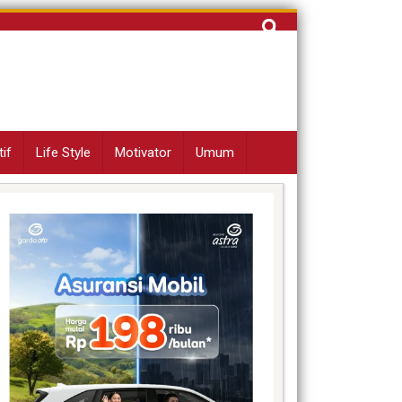
Cari
untuk:
if
Life Style
Motivator
Umum