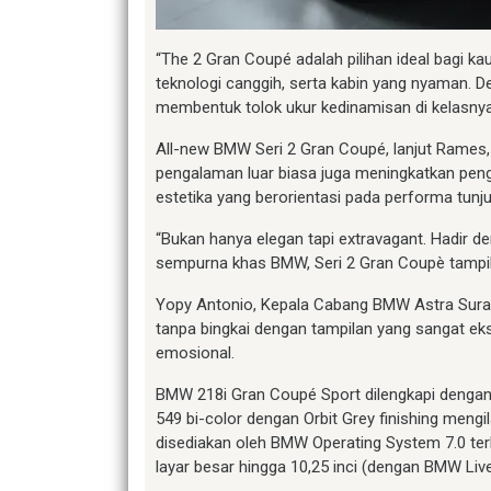
“The 2 Gran Coupé adalah pilihan ideal bagi 
teknologi canggih, serta kabin yang nyaman. 
membentuk tolok ukur kedinamisan di kelasnya
All-new BMW Seri 2 Gran Coupé, lanjut Rames, 
pengalaman luar biasa juga meningkatkan penga
estetika yang berorientasi pada performa tunju
“Bukan hanya elegan tapi extravagant. Hadir d
sempurna khas BMW, Seri 2 Gran Coupè tampil 
Yopy Antonio, Kepala Cabang BMW Astra Sura
tanpa bingkai dengan tampilan yang sangat eksp
emosional.
BMW 218i Gran Coupé Sport dilengkapi dengan v
549 bi-color dengan Orbit Grey finishing mengi
disediakan oleh BMW Operating System 7.0 terb
layar besar hingga 10,25 inci (dengan BMW Live