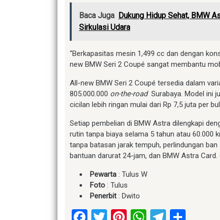
Baca Juga
Dukung Hidup Sehat, BMW As
Sirkulasi Udara
“Berkapasitas mesin 1,499 cc dan dengan kons
new BMW Seri 2 Coupé sangat membantu mobil
All-new BMW Seri 2 Coupé tersedia dalam var
805.000.000
on-the-road
Surabaya. Model ini 
cicilan lebih ringan mulai dari Rp 7,5 juta per bu
Setiap pembelian di BMW Astra dilengkapi den
rutin tanpa biaya selama 5 tahun atau 60.000 k
tanpa batasan jarak tempuh, perlindungan ban
bantuan darurat 24-jam, dan BMW Astra Card. 
Pewarta
: Tulus W
Foto
: Tulus
Penerbit
: Dwito
Facebook
Twitter
Pinterest
WhatsApp
Telegr
Shar