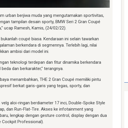
kaum urban berjiwa muda yang mengutamakan sportivitas,
Dengan tampilan desain sporty, BMW Seri 2 Gran Coupé
,” ucap Ramesh, Kamis, (24/02/22).
bukanlah coupé biasa. Kendaraan ini selain tawarkan
laman berkendara di segmennya. Terlebih lagi, nilai
kkan ambisi dari model ini.
engan teknologi terdepan dan fitur dinamika berkendara
beda dan berkarakter,” terangnya.
baya menambahkan, THE 2 Gran Coupé memiliki pintu
resif berkat garis-garis yang tegas, sporty, dan
elg aloi-ringan berdiameter 17 inci, Double-Spoke Style
lap, dan Run-Flat-Tire. Akses ke infotainment yang
aru, lengkap dengan gesture control, display dengan dua
 Cockpit Professional).