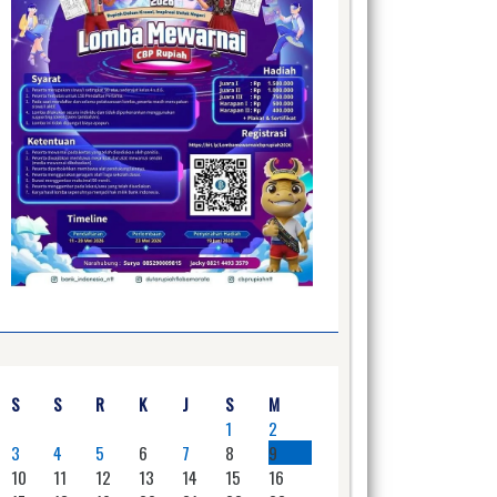
S
S
R
K
J
S
M
1
2
3
4
5
6
7
8
9
10
11
12
13
14
15
16