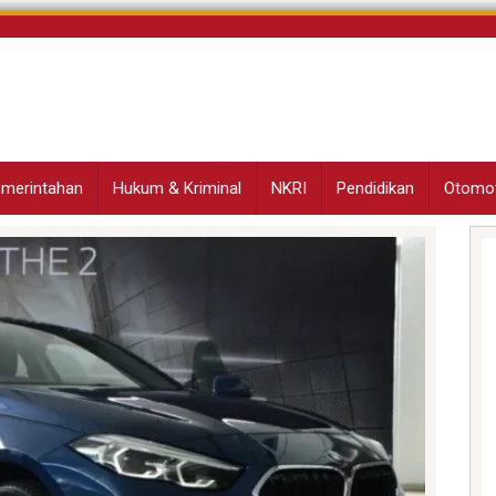
Pemerintahan
Hukum & Kriminal
NKRI
Pendidikan
Otomot