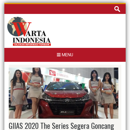
Skip
Cari
to
untuk:
content
MENU
GIIAS 2020 The Series Segera Goncang