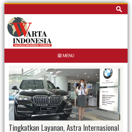
Skip
Cari
to
untuk:
content
MENU
Tingkatkan Layanan, Astra Internasional