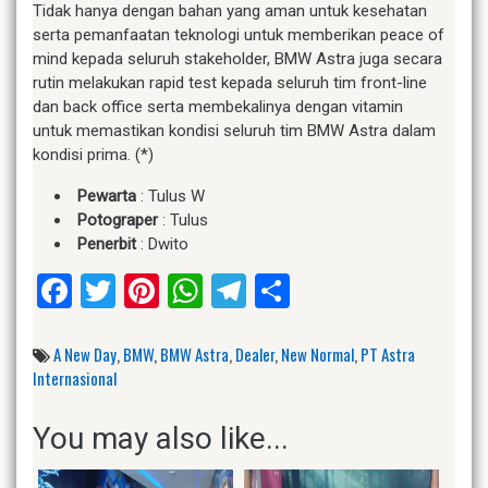
Tidak hanya dengan bahan yang aman untuk kesehatan
serta pemanfaatan teknologi untuk memberikan peace of
mind kepada seluruh stakeholder, BMW Astra juga secara
rutin melakukan rapid test kepada seluruh tim front-line
dan back office serta membekalinya dengan vitamin
untuk memastikan kondisi seluruh tim BMW Astra dalam
kondisi prima. (*)
Pewarta
: Tulus W
Potograper
: Tulus
Penerbit
: Dwito
Facebook
Twitter
Pinterest
WhatsApp
Telegram
Share
A New Day
,
BMW
,
BMW Astra
,
Dealer
,
New Normal
,
PT Astra
Internasional
You may also like...