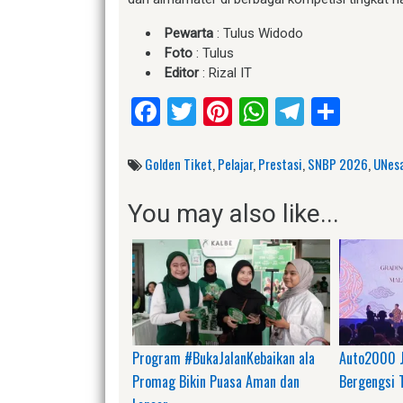
Pewarta
: Tulus Widodo
Foto
: Tulus
Editor
: Rizal IT
Facebook
Twitter
Pinterest
WhatsApp
Telegr
Shar
Golden Tiket
,
Pelajar
,
Prestasi
,
SNBP 2026
,
UNes
You may also like...
Program #BukaJalanKebaikan ala
Auto2000 J
Promag Bikin Puasa Aman dan
Bergengsi 