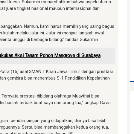
dmisi Unesa, Sukarmin menambahkan bahwa aspek utama
fikat juara tingkat nasional maupun internasional dari
mbanggakan. Namun, kami harus memilih yang paling bagus
liah melalui jalur ini. Jalur ini menjadi langkah awal
ta unggul di berbagai bidang,” tandas Sukarmin.
kukan Aksi Tanam Pohon Mangrove di Surabaya
e Putra (16) asal SMAN 1 Krian Jawa Timur dengan prestasi
dan gembira bisa menembus S-1 Pendidikan Kepelatihan
Ternyata prestasi dibidang olahraga Muaythai bisa
i hadiah terbaik buat saya dan orang tua,” ungkap Gavin
gram pendampingan yang didapatkan, dirinya bisa lebih
ampuannya. Serta, bisa membanggakan kedua orang tua,
sional dan internasional ke depan. (*)