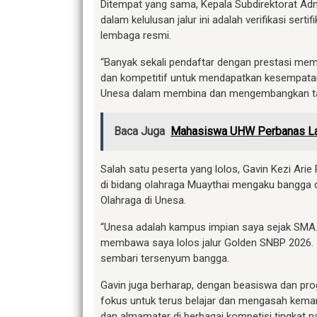
Ditempat yang sama, Kepala Subdirektorat A
dalam kelulusan jalur ini adalah verifikasi serti
lembaga resmi.
“Banyak sekali pendaftar dengan prestasi me
dan kompetitif untuk mendapatkan kesempatan ku
Unesa dalam membina dan mengembangkan talen
Baca Juga
Mahasiswa UHW Perbanas La
Salah satu peserta yang lolos, Gavin Kezi Ari
di bidang olahraga Muaythai mengaku bangga 
Olahraga di Unesa.
“Unesa adalah kampus impian saya sejak SMA. 
membawa saya lolos jalur Golden SNBP 2026. In
sembari tersenyum bangga.
Gavin juga berharap, dengan beasiswa dan pro
fokus untuk terus belajar dan mengasah kem
dan almamater di berbagai kompetisi tingkat na