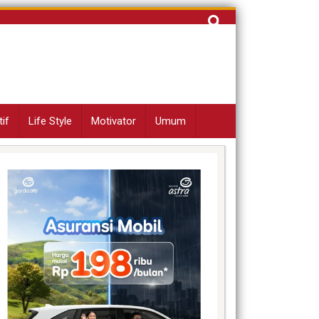
Cari
untuk:
if
Life Style
Motivator
Umum