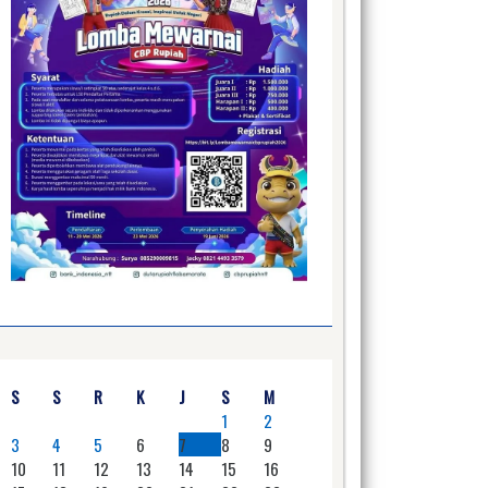
S
S
R
K
J
S
M
1
2
3
4
5
6
7
8
9
10
11
12
13
14
15
16