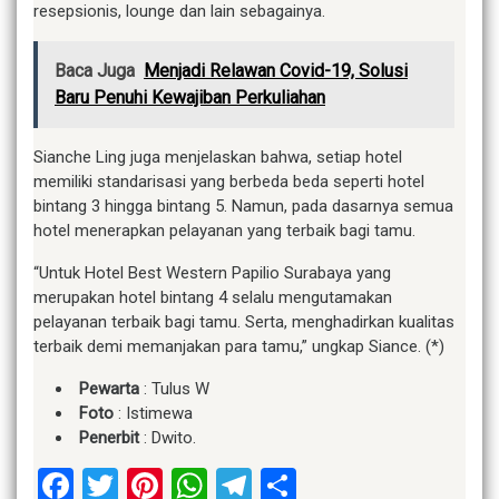
resepsionis, lounge dan lain sebagainya.
Baca Juga
Menjadi Relawan Covid-19, Solusi
Baru Penuhi Kewajiban Perkuliahan
Sianche Ling juga menjelaskan bahwa, setiap hotel
memiliki standarisasi yang berbeda beda seperti hotel
bintang 3 hingga bintang 5. Namun, pada dasarnya semua
hotel menerapkan pelayanan yang terbaik bagi tamu.
“Untuk Hotel Best Western Papilio Surabaya yang
merupakan hotel bintang 4 selalu mengutamakan
pelayanan terbaik bagi tamu. Serta, menghadirkan kualitas
terbaik demi memanjakan para tamu,” ungkap Siance. (*)
Pewarta
: Tulus W
Foto
: Istimewa
Penerbit
: Dwito.
Facebook
Twitter
Pinterest
WhatsApp
Telegram
Share