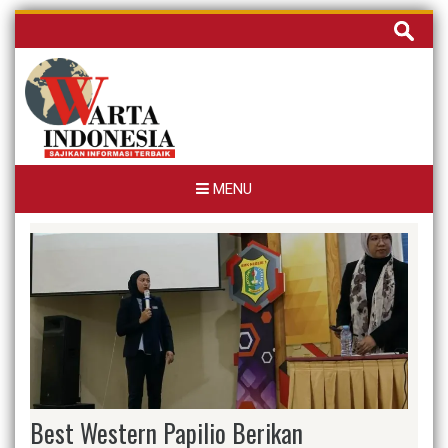
Skip
Cari
to
untuk:
content
MENU
Best Western Papilio Berikan