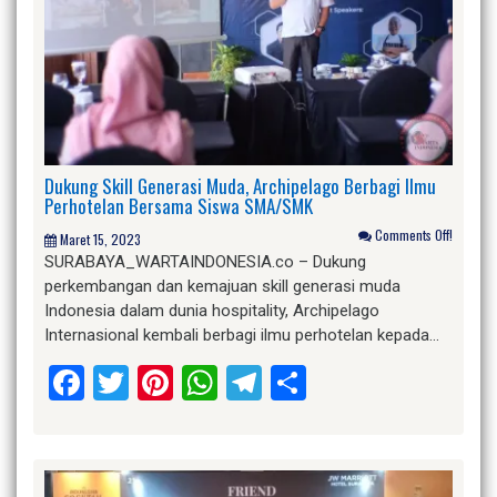
Dukung Skill Generasi Muda, Archipelago Berbagi Ilmu
Perhotelan Bersama Siswa SMA/SMK
Comments Off!
Maret 15, 2023
SURABAYA_WARTAINDONESIA.co – Dukung
perkembangan dan kemajuan skill generasi muda
Indonesia dalam dunia hospitality, Archipelago
Internasional kembali berbagi ilmu perhotelan kepada…
Facebook
Twitter
Pinterest
WhatsApp
Telegram
Share