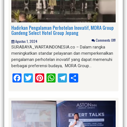
Hadirkan Pengalaman Perhotelan Inovatif, MORA Group
Gandeng Select Hotel Group Jepang
Comments Off!
Agustus 1, 2024
SURABAYA_WARTAINDONESIA.co – Dalam rangka
meningkatkan standar pelayanan dan memperkenalkan
pengalaman perhotelan inovatif yang dapat memenuhi
berbagai preferensi budaya, MORA Group…
Facebook
Twitter
Pinterest
WhatsApp
Telegram
Share