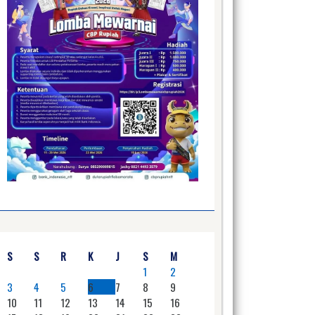
S
S
R
K
J
S
M
1
2
3
4
5
6
7
8
9
10
11
12
13
14
15
16