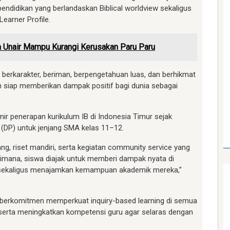
endidikan yang berlandaskan Biblical worldview sekaligus
earner Profile.
a Unair Mampu Kurangi Kerusakan Paru Paru
erkarakter, beriman, berpengetahuan luas, dan berhikmat
n siap memberikan dampak positif bagi dunia sebagai
onir penerapan kurikulum IB di Indonesia Timur sejak
DP) untuk jenjang SMA kelas 11–12.
dang, riset mandiri, serta kegiatan community service yang
imana, siswa diajak untuk memberi dampak nyata di
r sekaligus menajamkan kemampuan akademik mereka,”
i berkomitmen memperkuat inquiry-based learning di semua
, serta meningkatkan kompetensi guru agar selaras dengan