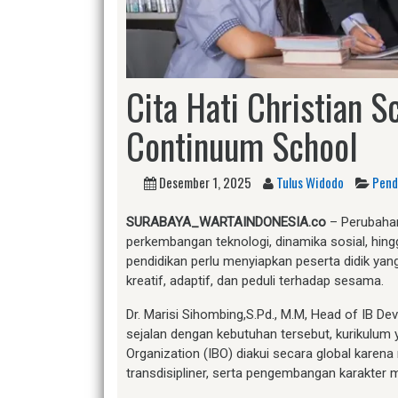
Cita Hati Christian 
Continuum School
Desember 1, 2025
Tulus Widodo
Pend
SURABAYA_WARTAINDONESIA.co
– Perubahan 
perkembangan teknologi, dinamika sosial, hi
pendidikan perlu menyiapkan peserta didik yan
kreatif, adaptif, dan peduli terhadap sesama.
Dr. Marisi Sihombing,S.Pd., M.M, Head of IB D
sejalan dengan kebutuhan tersebut, kurikulum
Organization (IBO) diakui secara global karen
transdisipliner, serta pengembangan karakter me