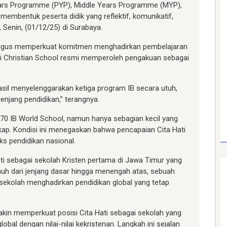
ears Programme (PYP), Middle Years Programme (MYP),
embentuk peserta didik yang reflektif, komunikatif,
, Senin, (01/12/25) di Surabaya.
ligus memperkuat komitmen menghadirkan pembelajaran
a Hati Christian School resmi memperoleh pengakuan sebagai
hasil menyelenggarakan ketiga program IB secara utuh,
jenjang pendidikan,” terangnya.
ri 70 IB World School, namun hanya sebagian kecil yang
kap. Kondisi ini menegaskan bahwa pencapaian Cita Hati
ks pendidikan nasional.
ti sebagai sekolah Kristen pertama di Jawa Timur yang
uh dari jenjang dasar hingga menengah atas, sebuah
ekolah menghadirkan pendidikan global yang tetap
in memperkuat posisi Cita Hati sebagai sekolah yang
al dengan nilai-nilai kekristenan. Langkah ini sejalan