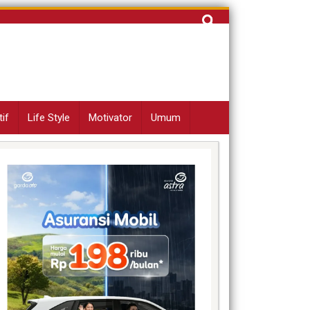
Cari
untuk:
if
Life Style
Motivator
Umum