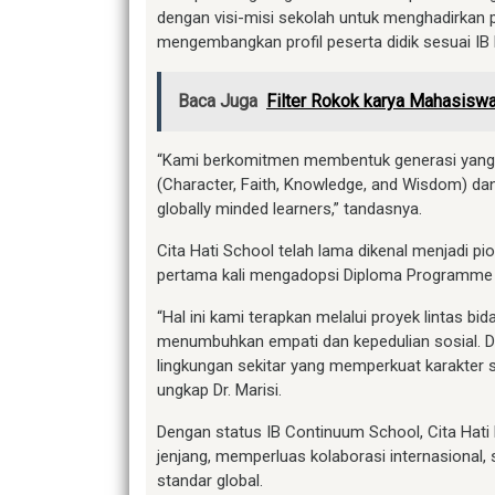
dengan visi-misi sekolah untuk menghadirkan p
mengembangkan profil peserta didik sesuai IB L
Baca Juga
Filter Rokok karya Mahasisw
“Kami berkomitmen membentuk generasi yang b
(Character, Faith, Knowledge, and Wisdom) da
globally minded learners,” tandasnya.
Cita Hati School telah lama dikenal menjadi pi
pertama kali mengadopsi Diploma Programme (
“Hal ini kami terapkan melalui proyek lintas bi
menumbuhkan empati dan kepedulian sosial. D
lingkungan sekitar yang memperkuat karakte
ungkap Dr. Marisi.
Dengan status IB Continuum School, Cita Hat
jenjang, memperluas kolaborasi internasional
standar global.