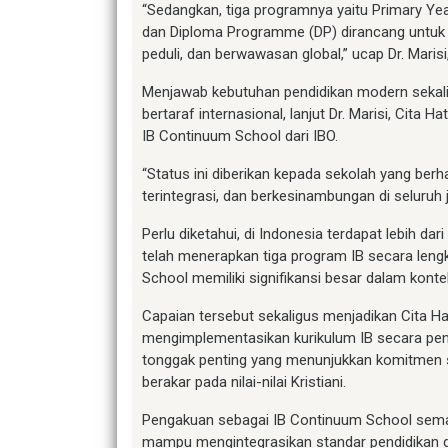
“Sedangkan, tiga programnya yaitu Primary Y
dan Diploma Programme (DP) dirancang untuk m
peduli, dan berwawasan global,” ucap Dr. Marisi
Menjawab kebutuhan pendidikan modern seka
bertaraf internasional, lanjut Dr. Marisi, Cit
IB Continuum School dari IBO.
“Status ini diberikan kepada sekolah yang ber
terintegrasi, dan berkesinambungan di seluruh 
Perlu diketahui, di Indonesia terdapat lebih da
telah menerapkan tiga program IB secara leng
School memiliki signifikansi besar dalam konte
Capaian tersebut sekaligus menjadikan Cita Ha
mengimplementasikan kurikulum IB secara pen
tonggak penting yang menunjukkan komitmen s
berakar pada nilai-nilai Kristiani.
Pengakuan sebagai IB Continuum School semak
mampu mengintegrasikan standar pendidikan glob