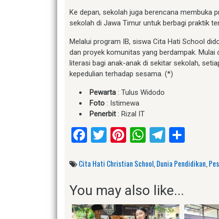
Ke depan, sekolah juga berencana membuka pro
sekolah di Jawa Timur untuk berbagi praktik t
Melalui program IB, siswa Cita Hati School did
dan proyek komunitas yang berdampak. Mulai d
literasi bagi anak-anak di sekitar sekolah, se
kepedulian terhadap sesama. (*)
Pewarta
: Tulus Widodo
Foto
: Istimewa
Penerbit
: Rizal IT
Facebook
Twitter
Pinterest
WhatsApp
Telegr
Shar
Cita Hati Christian School
,
Dunia Pendidikan
,
Pes
You may also like...