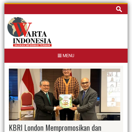
Skip
Cari
to
untuk:
content
MENU
KBRI London Mempromosikan dan