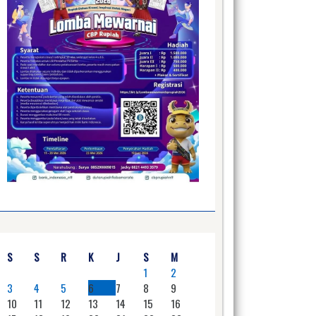
S
S
R
K
J
S
M
1
2
3
4
5
6
7
8
9
10
11
12
13
14
15
16