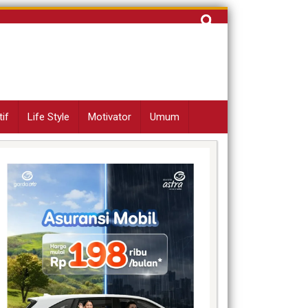
Cari
untuk:
if
Life Style
Motivator
Umum