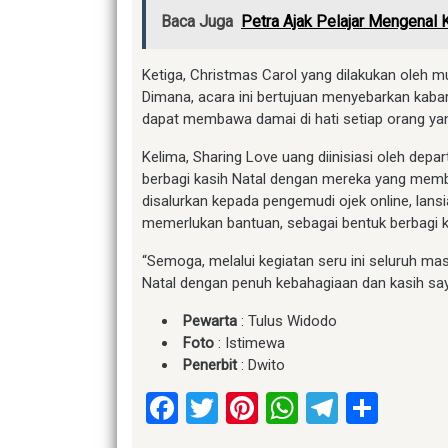
Baca Juga
Petra Ajak Pelajar Mengenal
Ketiga, Christmas Carol yang dilakukan oleh mu
Dimana, acara ini bertujuan menyebarkan kabar
dapat membawa damai di hati setiap orang ya
Kelima, Sharing Love uang diinisiasi oleh depa
berbagi kasih Natal dengan mereka yang memb
disalurkan kepada pengemudi ojek online, lansia
memerlukan bantuan, sebagai bentuk berbagi k
“Semoga, melalui kegiatan seru ini seluruh m
Natal dengan penuh kebahagiaan dan kasih say
Pewarta
: Tulus Widodo
Foto
: Istimewa
Penerbit
: Dwito
Facebook
Twitter
Pinterest
WhatsApp
Telegr
Shar