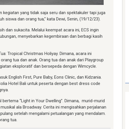
n kegiatan yang tidak saja seru dan spektakuler tapi juga
uh siswa dan orang tua,” kata Dewi, Senin, (19/12/23).
h dan sukacita. Melalui keempat acara ini, ECS ingin
bungan, menyebarkan kegembiraan dan berbagi kasih
a: Tropical Christmas Holiyay. Dimana, acara ini
rang tua dan anak. Orang tua dan anak dari Playgroup
egiatan eksploratif dan bersepeda dengan Wimcycle.
uk English First, Pure Baby, Eons Clinic, dan Kidzania.
 Solia Hotel Bali untuk peserta dengan best dress code
gnya.
 bertema “Light in Your Dwelling”. Dimana, murid-murid
usikal ala Broadway. Cerita ini mengisahkan perjalanan
a pulang setelah mengalami petualangan yang mendalam.
rang tua.