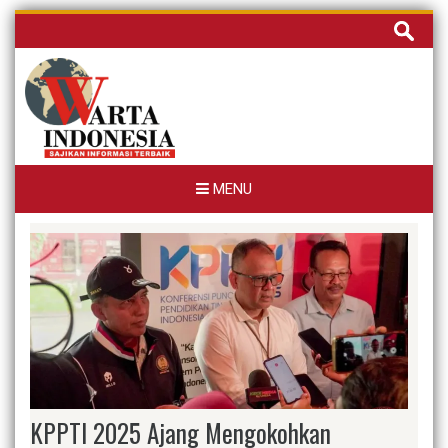
Skip
Cari
to
untuk:
content
MENU
KPPTI 2025 Ajang Mengokohkan