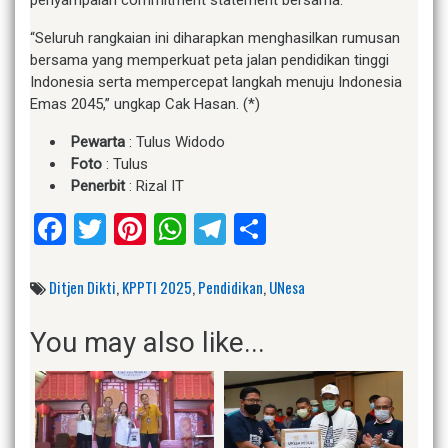
penyampaian commitment statement bersama.
“Seluruh rangkaian ini diharapkan menghasilkan rumusan
bersama yang memperkuat peta jalan pendidikan tinggi
Indonesia serta mempercepat langkah menuju Indonesia
Emas 2045,” ungkap Cak Hasan. (*)
Pewarta
: Tulus Widodo
Foto
: Tulus
Penerbit
: Rizal IT
Facebook
Twitter
Pinterest
WhatsApp
Telegram
Share
Ditjen Dikti
,
KPPTI 2025
,
Pendidikan
,
UNesa
You may also like...