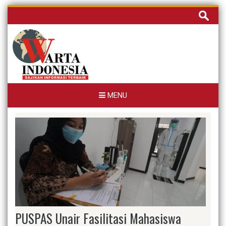
Skip
Cari
to
untuk:
content
MENU
PUSPAS Unair Fasilitasi Mahasiswa