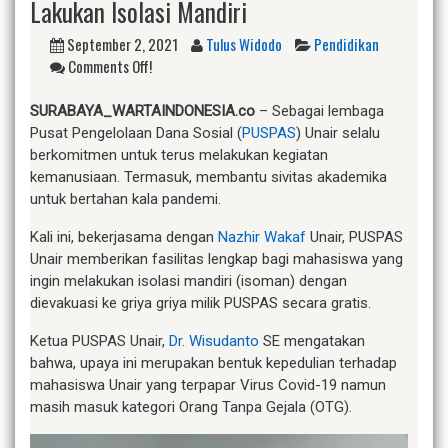
Lakukan Isolasi Mandiri
September 2, 2021
Tulus Widodo
Pendidikan
Comments Off!
S
URABAYA_WARTAINDONESIA.co
– Sebagai lembaga
Pusat Pengelolaan Dana Sosial (
PUSPAS
) Unair selalu
berkomitmen untuk terus melakukan kegiatan
kemanusiaan. Termasuk, membantu sivitas akademika
untuk bertahan kala pandemi.
Kali ini, bekerjasama dengan
Nazhir Wakaf
Unair, PUSPAS
Unair memberikan fasilitas lengkap bagi mahasiswa yang
ingin melakukan isolasi mandiri (isoman) dengan
dievakuasi ke griya griya milik PUSPAS secara gratis.
Ketua PUSPAS Unair,
Dr. Wisudanto
SE mengatakan
bahwa, upaya ini merupakan bentuk kepedulian terhadap
mahasiswa Unair yang terpapar Virus Covid-19 namun
masih masuk kategori Orang Tanpa Gejala (OTG).