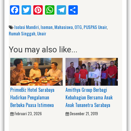
Facebook
Twitter
Pinterest
WhatsApp
Telegram
Share
Isolasi Mandiri
,
Isoman
,
Mahasiswa
,
OTG
,
PUSPAS Unair
,
Rumah Singgah
,
Unair
You may also like...
PrimeBiz Hotel Surabaya
Amithya Group Berbagi
Hadirkan Pengalaman
Kebahagian Bersama Anak
Berbuka Puasa Istimewa
Anak Tunanetra Surabaya
Februari 23, 2026
Desember 21, 2019