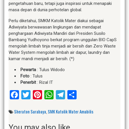
pengetahuan baru, tetapi juga inspirasi untuk menapaki
masa depan di dunia perhotelan global.
Perlu diketahui, SMKM Katolik Mater diakui sebagai
Adiwiyata berwawasan lingkungan dan mendapat
penghargaan Adiwiyata Mandiri dari Presiden Susilo
Bambang Yudhoyono berkat program unggulan BIO CapS
mengolah limbah tinja menjadi air bersih dan Zero Waste
Water System mengolah limbah air dapur, laundry dan
kamar mandi menjadi air bersih. (*)
Pewarta
: Tulus Widodo
Foto
: Tulus
Penerbit
: Rizal IT
Facebook
Twitter
Pinterest
WhatsApp
Telegram
Share
Sheraton Surabaya
,
SMK Katolik Mater Amabilis
You may also like...