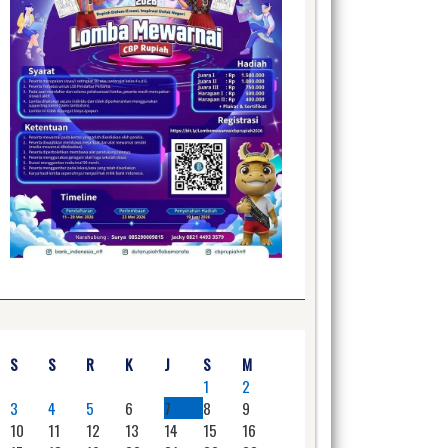
S
S
R
K
J
S
M
1
2
3
4
5
6
7
8
9
10
11
12
13
14
15
16