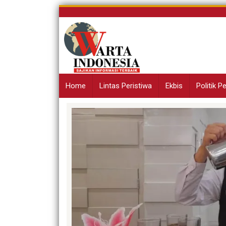
Skip
to
content
Home
Lintas Peristiwa
Ekbis
Politik 