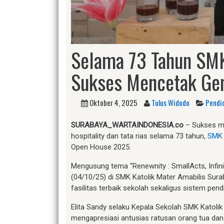
Selama 73 Tahun SMK
Sukses Mencetak Gen
Oktober 4, 2025
Tulus Widodo
Pendi
SURABAYA_WARTAINDONESIA.co
– Sukses me
hospitality dan tata rias selama 73 tahun,
SMK 
Open House 2025.
Mengusung tema “Renewnity : SmallActs, Infin
(04/10/25) di SMK Katolik Mater Amabilis Sura
fasilitas terbaik sekolah sekaligus sistem pen
Elita Sandy selaku Kepala Sekolah SMK Katol
mengapresiasi antusias ratusan orang tua dan