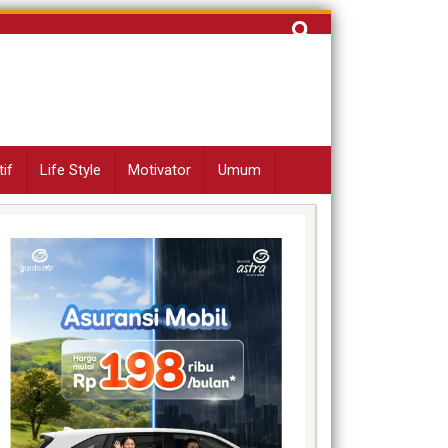
Cari
untuk:
if
Life Style
Motivator
Umum