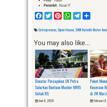
Foto
: Tulus
Penerbit
: Rizal IT
Facebook
Twitter
Pinterest
WhatsApp
Telegr
Shar
Entrepreneur
,
Open House
,
SMK Katolik Mater Ama
You may also like...
Donatur Percayakan UK Petra
Paket Menu
Salurkan Bantuan Masker KN95
Keseruan I
Untuk RS
di JW Marr
Juni 6, 2020
Februari 6