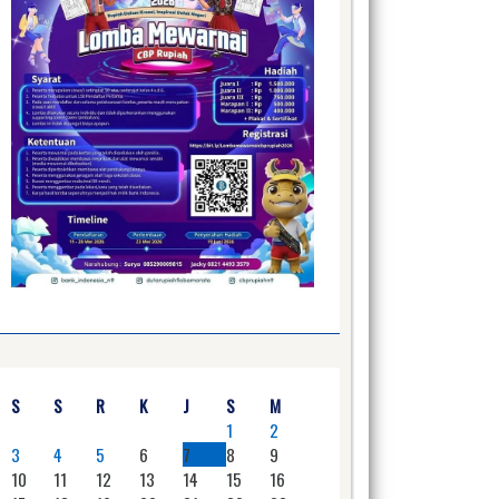
S
S
R
K
J
S
M
1
2
3
4
5
6
7
8
9
10
11
12
13
14
15
16