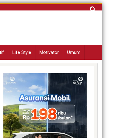
Cari
untuk:
if
Life Style
Motivator
Umum