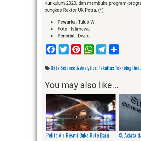
Kurikulum 2020, dan membuka program-program 
pungkas Rektor UK Petra. (*)
Pewarta
: Tulus W
Foto
: Istimewa
Penerbit
: Dwito
Facebook
Twitter
Pinterest
WhatsApp
Telegr
Shar
Data Science & Analytics
,
Fakultas Teknologi Indu
You may also like...
Pelita Air Resmi Buka Rute Baru
XL Axiata 