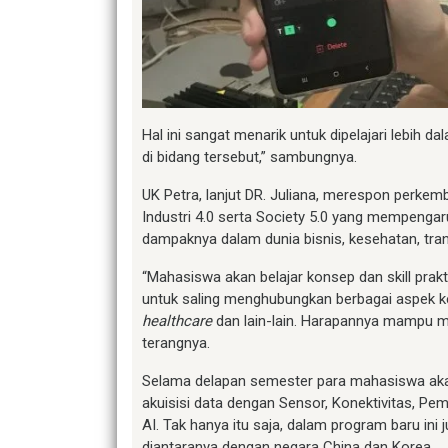
Hal ini sangat menarik untuk dipelajari lebih
di bidang tersebut,” sambungnya.
UK Petra, lanjut DR. Juliana, merespon perkem
Industri 4.0 serta Society 5.0 yang mempeng
dampaknya dalam dunia bisnis, kesehatan, tran
“Mahasiswa akan belajar konsep dan skill pr
untuk saling menghubungkan berbagai aspek keh
healthcare
dan lain-lain. Harapannya mampu me
terangnya.
Selama delapan semester para mahasiswa akan
akuisisi data dengan Sensor, Konektivitas, 
AI. Tak hanya itu saja, dalam program baru in
diantaranya dengan negara China dan Korea.