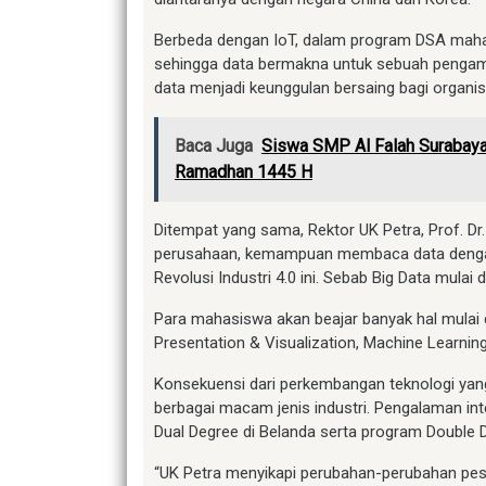
Berbeda dengan IoT, dalam program DSA maha
sehingga data bermakna untuk sebuah pengam
data menjadi keunggulan bersaing bagi organis
Baca Juga
Siswa SMP Al Falah Surabaya
Ramadhan 1445 H
Ditempat yang sama, Rektor UK Petra, Prof. Dr
perusahaan, kemampuan membaca data dengan
Revolusi Industri 4.0 ini. Sebab Big Data mulai 
Para mahasiswa akan beajar banyak hal mulai d
Presentation & Visualization, Machine Learning,
Konsekuensi dari perkembangan teknologi yang 
berbagai macam jenis industri. Pengalaman int
Dual Degree di Belanda serta program Double D
“UK Petra menyikapi perubahan-perubahan pesa