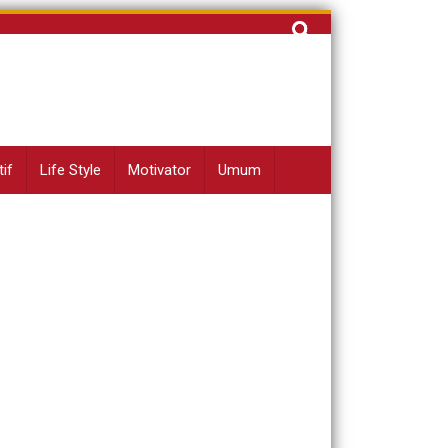
Cari
untuk:
if
Life Style
Motivator
Umum