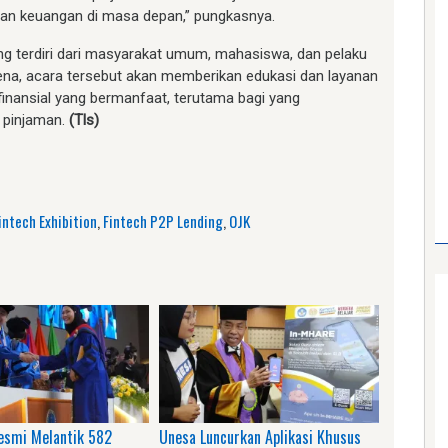
n keuangan di masa depan,” pungkasnya.
g terdiri dari masyarakat umum, mahasiswa, dan pelaku
ena, acara tersebut akan memberikan edukasi dan layanan
inansial yang bermanfaat, terutama bagi yang
 pinjaman.
(Tls)
am
e
intech Exhibition
,
Fintech P2P Lending
,
OJK
esmi Melantik 582
Unesa Luncurkan Aplikasi Khusus