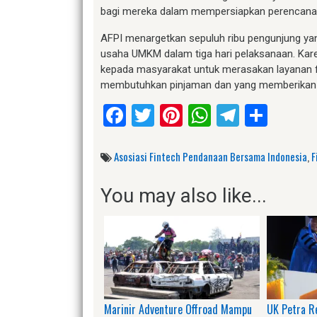
bagi mereka dalam mempersiapkan perencanaa
AFPI menargetkan sepuluh ribu pengunjung yan
usaha UMKM dalam tiga hari pelaksanaan. Kar
kepada masyarakat untuk merasakan layanan f
membutuhkan pinjaman dan yang memberikan
Facebook
Twitter
Pinterest
WhatsApp
Telegr
Shar
Asosiasi Fintech Pendanaan Bersama Indonesia
,
F
You may also like...
Marinir Adventure Offroad Mampu
UK Petra R