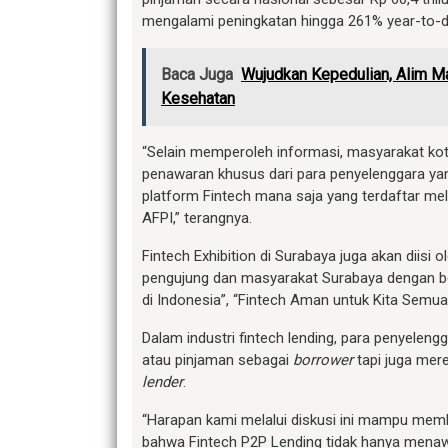
mengalami peningkatan hingga 261% year-to-d
Baca Juga
Wujudkan Kepedulian, Alim M
Kesehatan
“Selain memperoleh informasi, masyarakat kot
penawaran khusus dari para penyelenggara yang
platform Fintech mana saja yang terdaftar mel
AFPI,” terangnya.
Fintech Exhibition di Surabaya juga akan diisi 
pengujung dan masyarakat Surabaya dengan be
di Indonesia”, “Fintech Aman untuk Kita Semua
Dalam industri fintech lending, para penyele
atau pinjaman sebagai
borrower
tapi juga mer
lender
.
“Harapan kami melalui diskusi ini mampu m
bahwa Fintech P2P Lending tidak hanya menaw