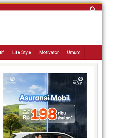
Cari
untuk:
if
Life Style
Motivator
Umum