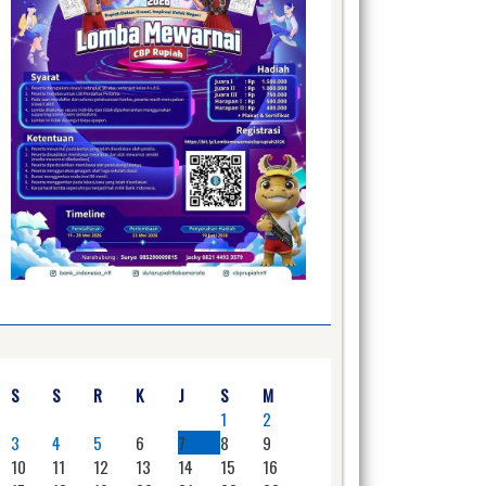
S
S
R
K
J
S
M
1
2
3
4
5
6
7
8
9
10
11
12
13
14
15
16