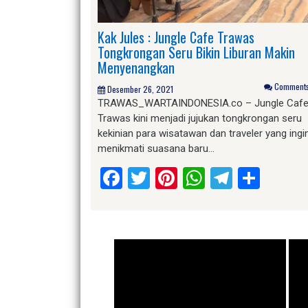
Kak Jules : Jungle Cafe Trawas
Tongkrongan Seru Bikin Liburan Makin
Menyenangkan
Comments 
Desember 26, 2021
TRAWAS_WARTAINDONESIA.co – Jungle Caf
Trawas kini menjadi jujukan tongkrongan seru
kekinian para wisatawan dan traveler yang ingi
menikmati suasana baru…
Facebook
Twitter
Pinterest
WhatsApp
Telegr
Shar