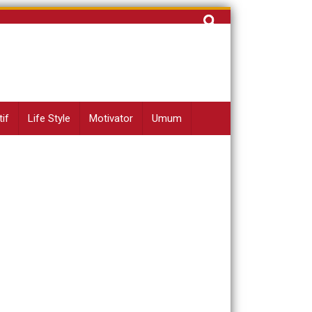
Cari
untuk:
if
Life Style
Motivator
Umum