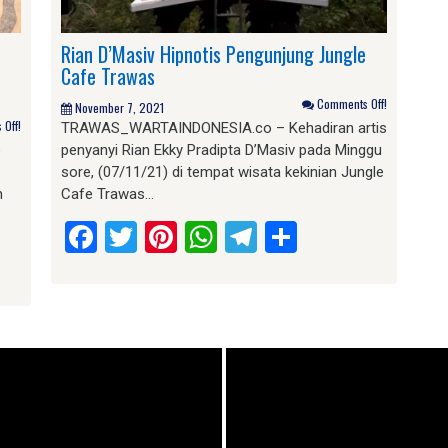
Rian D’Masiv Hipnotis Pengunjung Jungle
Cafe Trawas
Comments Off!
November 7, 2021
Off!
TRAWAS_WARTAINDONESIA.co – Kehadiran artis
e
penyanyi Rian Ekky Pradipta D’Masiv pada Minggu
sore, (07/11/21) di tempat wisata kekinian Jungle
n
Cafe Trawas…
Facebook
Twitter
Pinterest
WhatsApp
Telegram
Share
am
e