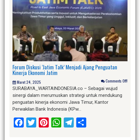
Forum Diskusi ‘Jatim Talk’ Menjadi Ajang Penguatan
Kinerja Ekonomi Jatim
Comments Off!
Maret 24, 2025
SURABAYA_WARTAINDONESIA.co – Sebagai wujud
sinergi dalam merumuskan strategi untuk mendukung
penguatan kinerja ekonomi Jawa Timur, Kantor
Perwakilan Bank Indonesia (KPw…
Facebook
Twitter
Pinterest
WhatsApp
Telegram
Share