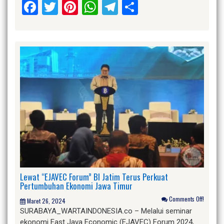
Facebook
Twitter
Pinterest
WhatsApp
Telegram
Share
Lewat “EJAVEC Forum” BI Jatim Terus Perkuat
Pertumbuhan Ekonomi Jawa Timur
Comments Off!
Maret 26, 2024
SURABAYA_WARTAINDONESIA.co – Melalui seminar
ekonomi East Java Economic (EJAVEC) Forum 2024,