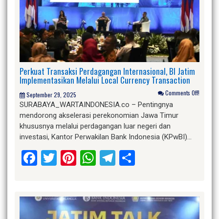
Perkuat Transaksi Perdagangan Internasional, BI Jatim
Implementasikan Melalui Local Currency Transaction
Comments Off!
September 29, 2025
SURABAYA_WARTAINDONESIA.co – Pentingnya
mendorong akselerasi perekonomian Jawa Timur
khususnya melalui perdagangan luar negeri dan
investasi, Kantor Perwakilan Bank Indonesia (KPwBI)…
Facebook
Twitter
Pinterest
WhatsApp
Telegram
Share