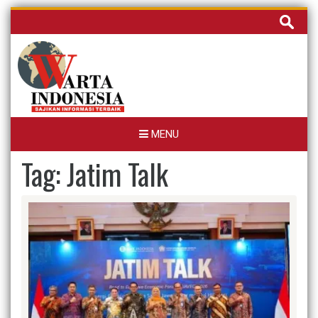
Skip
Cari
to
untuk:
content
MENU
Tag:
Jatim Talk