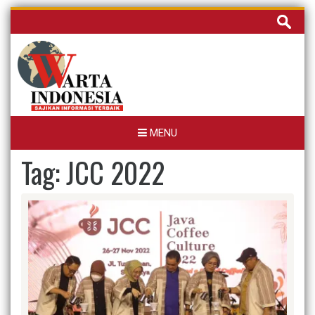
Skip
Cari
to
untuk:
content
MENU
Tag:
JCC 2022