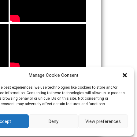
Manage Cookie Consent
he best experiences, we use technologies like cookies to store and/or
e information. Consenting to these technologies will allow us to process
 browsing behavior or unique IDs on this site. Not consenting or
 consent, may adversely affect certain features and functions.
ccept
Deny
View preferences
Theme:
Skacero
by
icyNETS