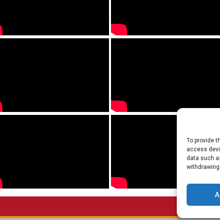
To provide t
access devic
data such as
withdrawing
A