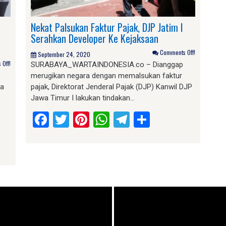
Nekat Palsukan Faktur Pajak, DJP Jatim I
Serahkan Developer Ke Kejaksaan
Comments Off!
September 24, 2020
Off!
SURABAYA_WARTAINDONESIA.co – Dianggap
merugikan negara dengan memalsukan faktur
da
pajak, Direktorat Jenderal Pajak (DJP) Kanwil DJP
Jawa Timur I lakukan tindakan…
Facebook
Twitter
Pinterest
WhatsApp
Telegram
Share
am
e