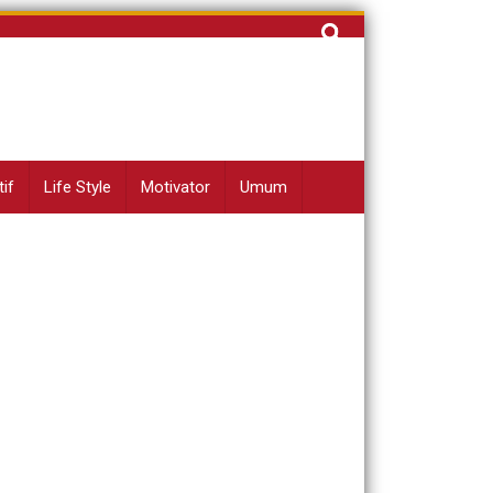
Cari
untuk:
if
Life Style
Motivator
Umum