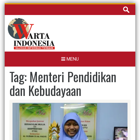
Skip
Cari
to
untuk:
content
MENU
Tag:
Menteri Pendidikan
dan Kebudayaan