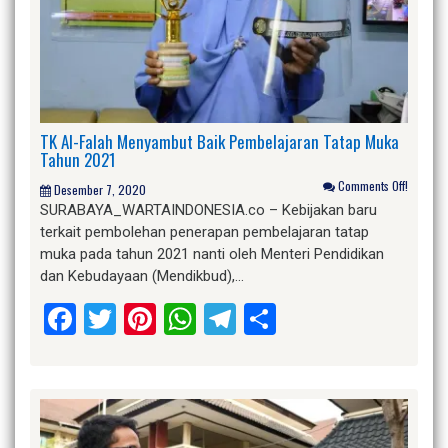
TK Al-Falah Menyambut Baik Pembelajaran Tatap Muka
Tahun 2021
Comments Off!
Desember 7, 2020
SURABAYA_WARTAINDONESIA.co – Kebijakan baru
terkait pembolehan penerapan pembelajaran tatap
muka pada tahun 2021 nanti oleh Menteri Pendidikan
dan Kebudayaan (Mendikbud),…
Facebook
Twitter
Pinterest
WhatsApp
Telegram
Share