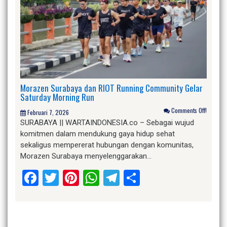
Morazen Surabaya dan RIOT Running Community Gelar
Saturday Morning Run
Comments Off!
Februari 7, 2026
SURABAYA || WARTAINDONESIA.co – Sebagai wujud
komitmen dalam mendukung gaya hidup sehat
sekaligus mempererat hubungan dengan komunitas,
Morazen Surabaya menyelenggarakan…
Facebook
Twitter
Pinterest
WhatsApp
Telegram
Share