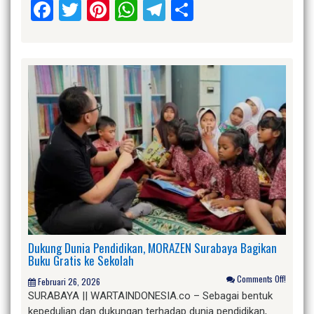
Facebook
Twitter
Pinterest
WhatsApp
Telegram
Share
Dukung Dunia Pendidikan, MORAZEN Surabaya Bagikan
Buku Gratis ke Sekolah
Comments Off!
Februari 26, 2026
SURABAYA || WARTAINDONESIA.co – Sebagai bentuk
kepedulian dan dukungan terhadap dunia pendidikan,