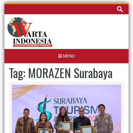
Skip
Cari
to
untuk:
content
MENU
Tag:
MORAZEN Surabaya