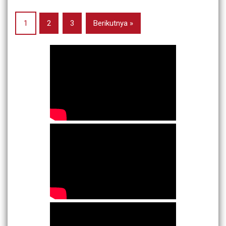
1
2
3
Berikutnya »