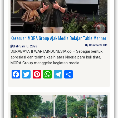
Keseruan MORA Group Ajak Media Belajar Table Manner
Comments Off!
Februari 10, 2026
SURABAYA || WARTAINDONESIA.co – Sebagai bentuk
apresiasi dan terima kasih atas kinerja para kuli tinta,
MORA Group menggelar kegiatan media…
Facebook
Twitter
Pinterest
WhatsApp
Telegram
Share