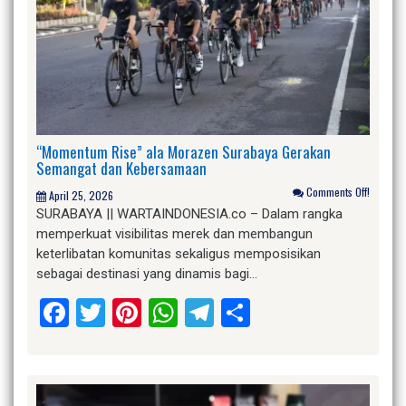
“Momentum Rise” ala Morazen Surabaya Gerakan
Semangat dan Kebersamaan
Comments Off!
April 25, 2026
SURABAYA || WARTAINDONESIA.co – Dalam rangka
memperkuat visibilitas merek dan membangun
keterlibatan komunitas sekaligus memposisikan
sebagai destinasi yang dinamis bagi…
Facebook
Twitter
Pinterest
WhatsApp
Telegram
Share