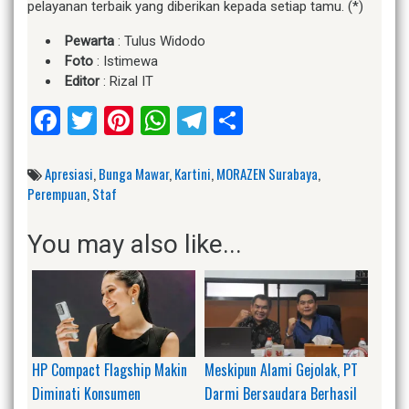
pelayanan terbaik yang diberikan kepada setiap tamu. (*)
Pewarta
: Tulus Widodo
Foto
: Istimewa
Editor
: Rizal IT
Facebook
Twitter
Pinterest
WhatsApp
Telegram
Share
Apresiasi
,
Bunga Mawar
,
Kartini
,
MORAZEN Surabaya
,
Perempuan
,
Staf
You may also like...
HP Compact Flagship Makin
Meskipun Alami Gejolak, PT
Diminati Konsumen
Darmi Bersaudara Berhasil