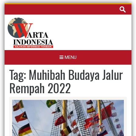
Skip
Cari
to
untuk:
content
MENU
Tag:
Muhibah Budaya Jalur
Rempah 2022