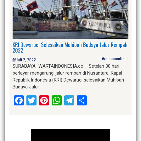
KRI Dewaruci Selesaikan Muhibah Budaya Jalur Rempah
2022
Comments Off!
Juli 2, 2022
SURABAYA_WARTAINDONESIA.co – Setelah 30 hari
berlayar mengarungi jalur rempah di Nusantara, Kapal
Republik Indonesia (KRI) Dewaruci selesaikan Muhibah
Budaya Jalur…
Facebook
Twitter
Pinterest
WhatsApp
Telegram
Share