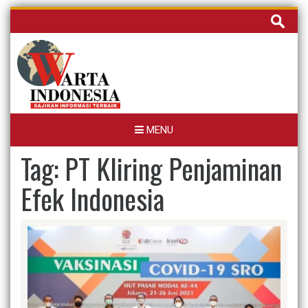
Skip
Cari
to
untuk:
content
MENU
Tag:
PT Kliring Penjaminan
Efek Indonesia