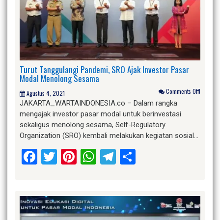
Turut Tanggulangi Pandemi, SRO Ajak Investor Pasar
Modal Menolong Sesama
Comments Off!
Agustus 4, 2021
JAKARTA_WARTAINDONESIA.co – Dalam rangka
mengajak investor pasar modal untuk berinvestasi
sekaligus menolong sesama, Self-Regulatory
Organization (SRO) kembali melakukan kegiatan sosial…
Facebook
Twitter
Pinterest
WhatsApp
Telegram
Share