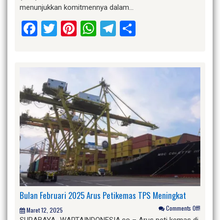
menunjukkan komitmennya dalam…
Facebook
Twitter
Pinterest
WhatsApp
Telegram
Share
Bulan Februari 2025 Arus Petikemas TPS Meningkat
Comments Off!
Maret 12, 2025