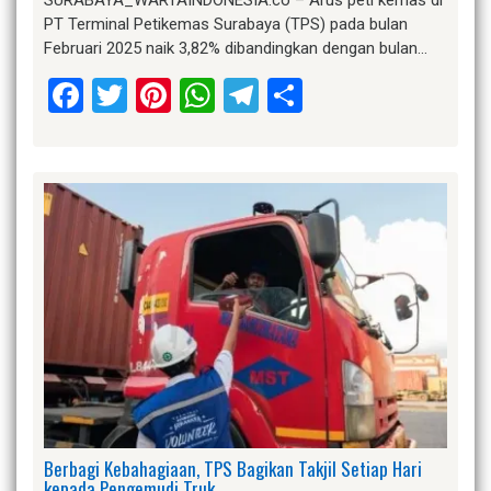
SURABAYA_WARTAINDONESIA.co – Arus peti kemas di
PT Terminal Petikemas Surabaya (TPS) pada bulan
Februari 2025 naik 3,82% dibandingkan dengan bulan…
Facebook
Twitter
Pinterest
WhatsApp
Telegram
Share
Berbagi Kebahagiaan, TPS Bagikan Takjil Setiap Hari
kepada Pengemudi Truk