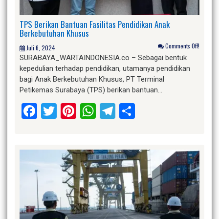
TPS Berikan Bantuan Fasilitas Pendidikan Anak
Berkebutuhan Khusus
Comments Off!
Juli 6, 2024
SURABAYA_WARTAINDONESIA.co – Sebagai bentuk
kepedulian terhadap pendidikan, utamanya pendidikan
bagi Anak Berkebutuhan Khusus, PT Terminal
Petikemas Surabaya (TPS) berikan bantuan…
Facebook
Twitter
Pinterest
WhatsApp
Telegram
Share