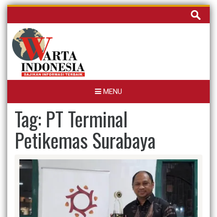
Skip
Cari
to
untuk:
content
MENU
Tag:
PT Terminal
Petikemas Surabaya