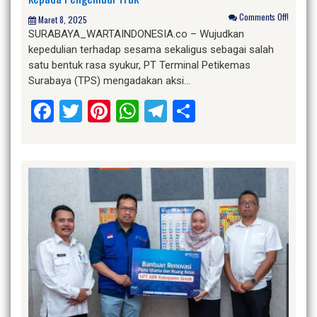
Comments Off!
Maret 8, 2025
SURABAYA_WARTAINDONESIA.co – Wujudkan
kepedulian terhadap sesama sekaligus sebagai salah
satu bentuk rasa syukur, PT Terminal Petikemas
Surabaya (TPS) mengadakan aksi…
Facebook
Twitter
Pinterest
WhatsApp
Telegram
Share